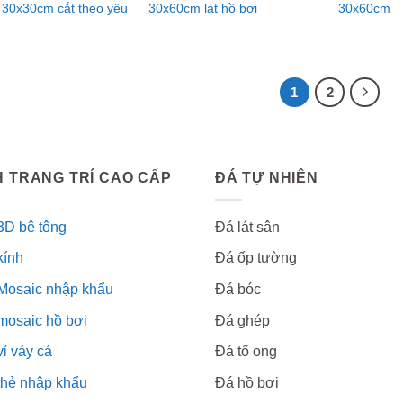
 30x30cm cắt theo yêu
30x60cm lát hồ bơi
30x60cm
1
2
 TRANG TRÍ CAO CẤP
ĐÁ TỰ NHIÊN
3D bê tông
Đá lát sân
kính
Đá ốp tường
Mosaic nhập khẩu
Đá bóc
mosaic hồ bơi
Đá ghép
ỉ vảy cá
Đá tổ ong
thẻ nhập khẩu
Đá hồ bơi