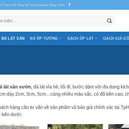
|
|
en
Gạch Bê Tông 3D
Gạch Mosaic Nhập Khẩu
m:
ĐÁ LÁT SÂN
ĐÁ ỐP TƯỜNG
GẠCH ỐP LÁT
GẠCH GIẢ G
á lát sân vườn,
đá lát vỉa hè, lối đi, bước dặm với đa dạng k
m dày 2cm, 3cm, 5cm…cùng nhiều màu sắc, có độ bền cao, chống
ách hàng cần tư vấn về sản phẩm và báo giá chính xác tại TpH
e bên dưới: