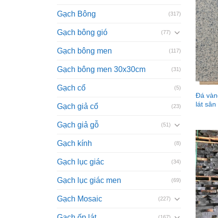
Gạch Bông
(317)
Gạch bông gió
(77)
Gạch bông men
(117)
Gạch bông men 30x30cm
(31)
Gạch cổ
(5)
Đá vàn
lát sân
Gạch giả cổ
(23)
Gạch giả gỗ
(51)
Gạch kính
(8)
Gạch lục giác
(34)
Gạch lục giác men
(69)
Gạch Mosaic
(227)
Gạch ốp lát
(167)