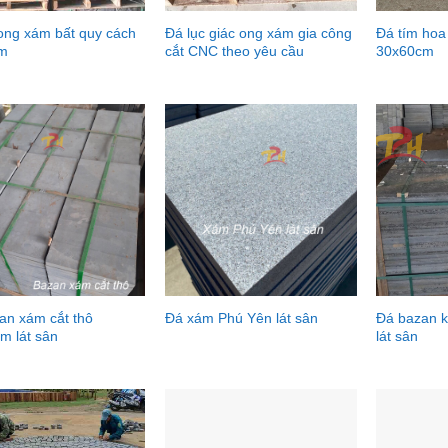
 ong xám bất quy cách
Đá lục giác ong xám gia công
Đá tím hoa
cm
cắt CNC theo yêu cầu
30x60cm
an xám cắt thô
Đá bazan 
Đá xám Phú Yên lát sân
m lát sân
lát sân