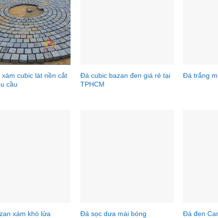
xám cubic lát nền cắt
Đá cubic bazan đen giá rẻ tại
Đá trắng m
êu cầu
TPHCM
zan xám khò lửa
Đá sọc dưa mài bóng
Đá đen Cam