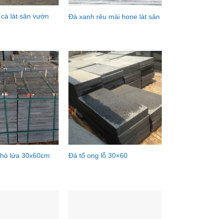
 cà lát sân vườn
Đá xanh rêu mài hone lát sân
khò lửa 30x60cm
Đá tổ ong lỗ 30×60