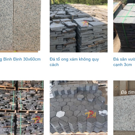
g Bình Định 30x60cm
Đá tổ ong xám không quy
Đá sân vư
cách
cạnh 3cm