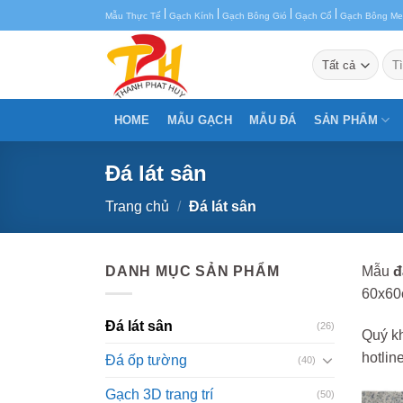
Chuyển
|
|
|
|
Mẫu Thực Tế
Gạch Kính
Gạch Bông Gió
Gạch Cổ
Gạch Bông M
đến
nội
Tìm
kiế
dung
HOME
MẪU GẠCH
MẪU ĐÁ
SẢN PHẨM
Đá lát sân
Trang chủ
/
Đá lát sân
DANH MỤC SẢN PHẨM
Mẫu
đ
60x60c
Đá lát sân
(26)
Quý kh
hotlin
Đá ốp tường
(40)
Gạch 3D trang trí
(50)