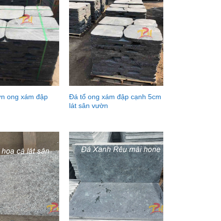
ờn ong xám đập
Đá tổ ong xám đập cạnh 5cm
lát sân vườn