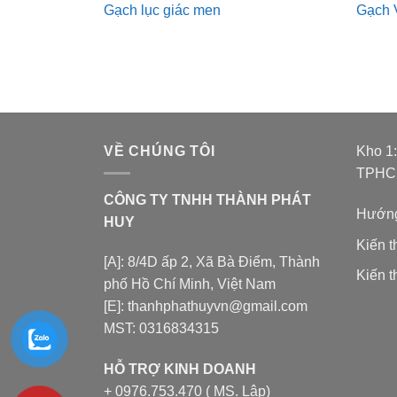
Gạch lục giác men
Gạch 
VỀ CHÚNG TÔI
Kho 1
TPH
CÔNG TY TNHH THÀNH PHÁT
Hướng
HUY
Kiến 
[A]: 8/4D ấp 2, Xã Bà Điểm, Thành
Kiến t
phố Hồ Chí Minh, Việt Nam
[E]: thanhphathuyvn@gmail.com
MST: 0316834315
HỖ TRỢ KINH DOANH
+ 0976.753.470 ( MS. Lập)