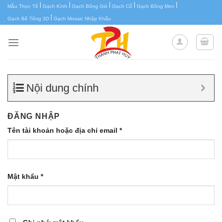
|
|
|
|
|
Chuyển
Mẫu Thực Tế
Gạch Kính
Gạch Bông Gió
Gạch Cổ
Gạch Bông Men
|
đến
Gạch Bê Tông 3D
Gạch Mosaic Nhập Khẩu
nội
dung
Nội dung chính
ĐĂNG NHẬP
Tên tài khoản hoặc địa chỉ email
*
Mật khẩu
*