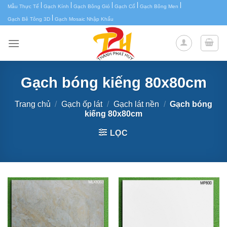
|
|
|
|
|
Chuyển
Mẫu Thực Tế
Gạch Kính
Gạch Bông Gió
Gạch Cổ
Gạch Bông Men
|
đến
Gạch Bê Tông 3D
Gạch Mosaic Nhập Khẩu
nội
dung
Gạch bóng kiếng 80x80cm
Trang chủ
/
Gạch ốp lát
/
Gạch lát nền
/
Gạch bóng
kiếng 80x80cm
LỌC