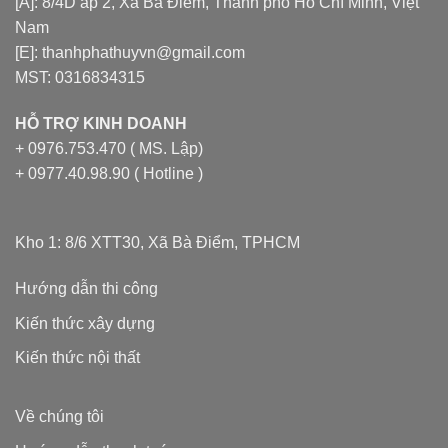
[A]: 8/4D ấp 2, Xã Bà Điểm, Thành phố Hồ Chí Minh, Việt
Nam
[E]: thanhphathuyvn@gmail.com
MST: 0316834315
HỖ TRỢ KINH DOANH
+ 0976.753.470 ( MS. Lập)
+ 0977.40.98.90 ( Hotline )
Kho 1: 8/6 XTT30, Xã Bà Điểm, TPHCM
Hướng dẫn thi công
Kiến thức xây dựng
Kiến thức nội thất
Về chúng tôi