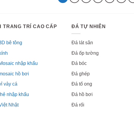
 TRANG TRÍ CAO CẤP
ĐÁ TỰ NHIÊN
3D bê tông
Đá lát sân
kính
Đá ốp tường
Mosaic nhập khẩu
Đá bóc
mosaic hồ bơi
Đá ghép
ỉ vảy cá
Đá tổ ong
thẻ nhập khẩu
Đá hồ bơi
Việt Nhật
Đá rối