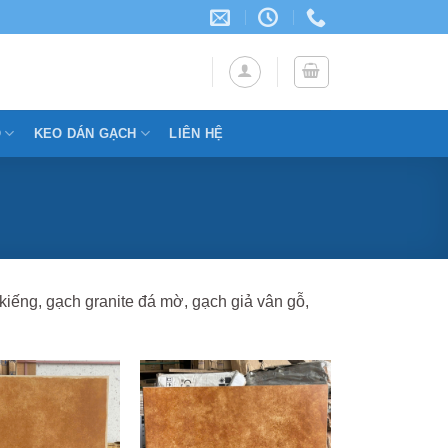
Ỗ
KEO DÁN GẠCH
LIÊN HỆ
kiếng, gạch granite đá mờ, gạch giả vân gỗ,