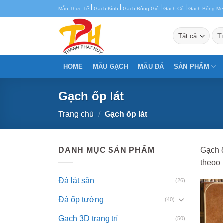
Chuyển
|
|
|
|
Mẫu Thực Tế
Gạch Kính
Gạch Bông Gió
Gạch Cổ
Gạch Bông M
đến
nội
Tìm
kiế
dung
HOME
MẪU GẠCH
MẪU ĐÁ
SẢN PHẨM
Gạch ốp lát
Trang chủ
/
Gạch ốp lát
DANH MỤC SẢN PHẨM
Gạch ố
theoo 
Đá lát sân
(26)
Đá ốp tường
(40)
Gạch 3D trang trí
(50)