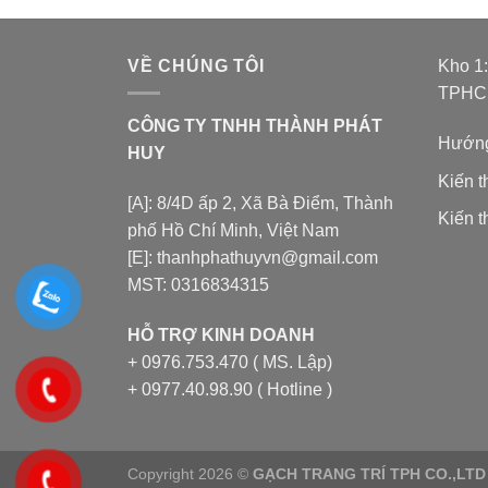
VỀ CHÚNG TÔI
Kho 1
TPH
CÔNG TY TNHH THÀNH PHÁT
Hướng
HUY
Kiến 
[A]: 8/4D ấp 2, Xã Bà Điểm, Thành
Kiến t
phố Hồ Chí Minh, Việt Nam
[E]: thanhphathuyvn@gmail.com
MST: 0316834315
HỖ TRỢ KINH DOANH
+ 0976.753.470 ( MS. Lập)
+ 0977.40.98.90 ( Hotline )
Copyright 2026 ©
GẠCH TRANG TRÍ TPH CO.,LTD