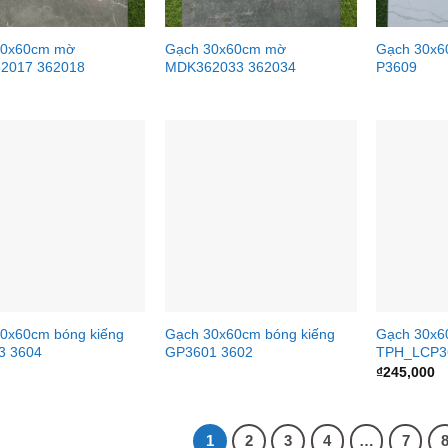
30x60cm mờ
Gạch 30x60cm mờ
Gạch 30x6
2017 362018
MDK362033 362034
P3609
0x60cm bóng kiếng
Gạch 30x60cm bóng kiếng
Gạch 30x6
3 3604
GP3601 3602
TPH_LCP3
₫
245,000
1
2
3
4
…
7