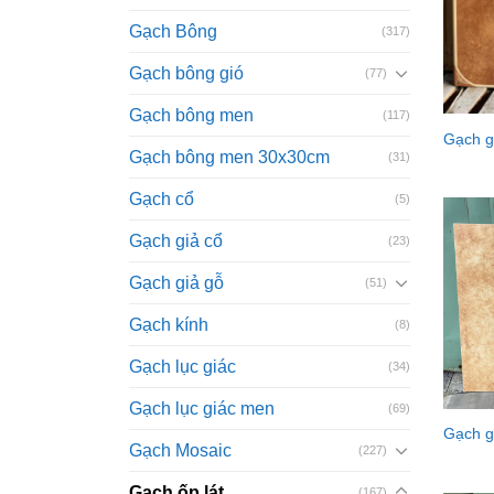
Gạch Bông
(317)
Gạch bông gió
(77)
Gạch bông men
(117)
Gạch g
Gạch bông men 30x30cm
(31)
Gạch cổ
(5)
Gạch giả cổ
(23)
Gạch giả gỗ
(51)
Gạch kính
(8)
Gạch lục giác
(34)
Gạch lục giác men
(69)
Gạch g
Gạch Mosaic
(227)
Gạch ốp lát
(167)