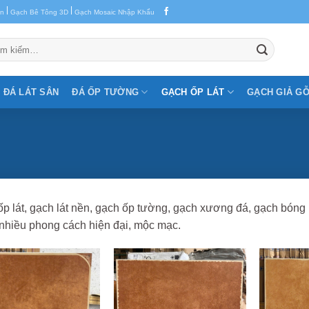
|
|
en
Gạch Bê Tông 3D
Gạch Mosaic Nhập Khẩu
m:
ĐÁ LÁT SÂN
ĐÁ ỐP TƯỜNG
GẠCH ỐP LÁT
GẠCH GIẢ G
p lát, gạch lát nền, gạch ốp tường, gạch xương đá, gạch bóng 
nhiều phong cách hiện đại, mộc mạc.