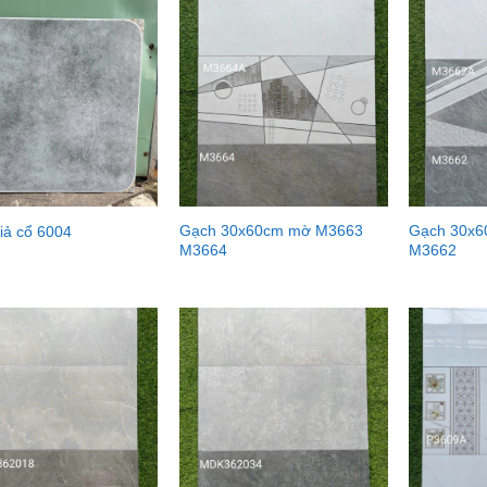
Gạch 30x60cm mờ M3663
Gạch 30x
iả cổ 6004
M3664
M3662