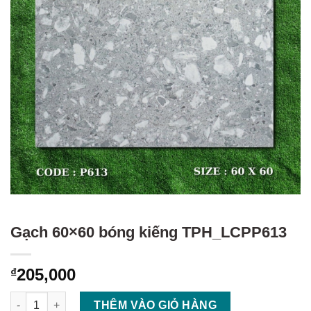
Gạch 60×60 bóng kiếng TPH_LCPP613
205,000
₫
Gạch 60×60 bóng kiếng TPH_LCPP613 số lượng
THÊM VÀO GIỎ HÀNG