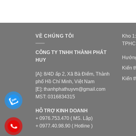
VỀ CHÚNG TÔI
Kho 1
TPH
CÔNG TY TNHH THÀNH PHÁT
Hướng
HUY
Kiến 
[A]: 8/4D ấp 2, Xã Bà Điểm, Thành
Kiến t
phố Hồ Chí Minh, Việt Nam
[E]: thanhphathuyvn@gmail.com
MST: 0316834315
HỖ TRỢ KINH DOANH
+ 0976.753.470 ( MS. Lập)
+ 0977.40.98.90 ( Hotline )