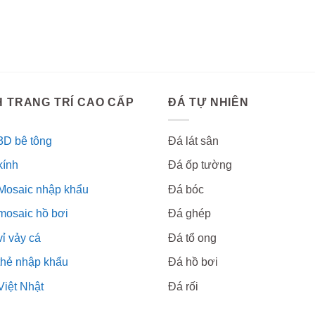
 TRANG TRÍ CAO CẤP
ĐÁ TỰ NHIÊN
3D bê tông
Đá lát sân
kính
Đá ốp tường
Mosaic nhập khẩu
Đá bóc
mosaic hồ bơi
Đá ghép
ỉ vảy cá
Đá tổ ong
thẻ nhập khẩu
Đá hồ bơi
Việt Nhật
Đá rối