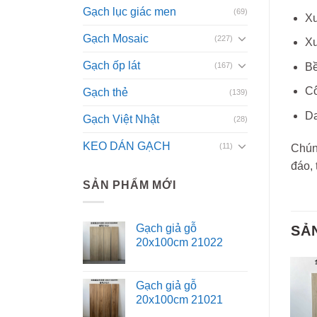
Gạch lục giác men
(69)
Xu
Gạch Mosaic
(227)
Xư
Gạch ốp lát
(167)
Bề
Cô
Gạch thẻ
(139)
D
Gạch Việt Nhật
(28)
KEO DÁN GẠCH
(11)
Chúng
đáo, 
SẢN PHẨM MỚI
Gạch giả gỗ
SẢ
20x100cm 21022
Gạch giả gỗ
20x100cm 21021