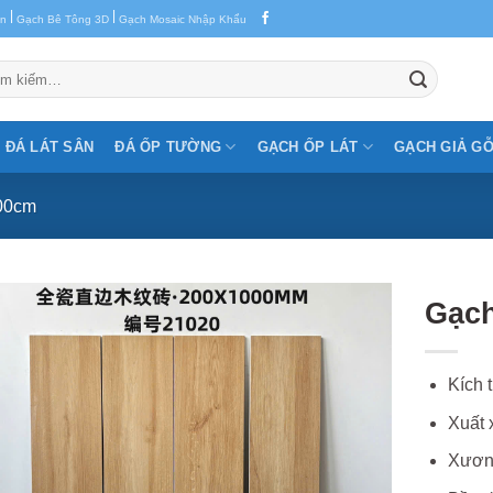
|
|
en
Gạch Bê Tông 3D
Gạch Mosaic Nhập Khẩu
m:
ĐÁ LÁT SÂN
ĐÁ ỐP TƯỜNG
GẠCH ỐP LÁT
GẠCH GIẢ G
100cm
Gạch
Kích 
Xuất 
Xương