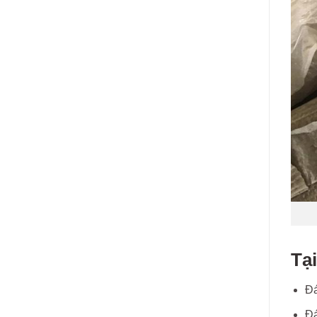
Tại
Đá
Đá