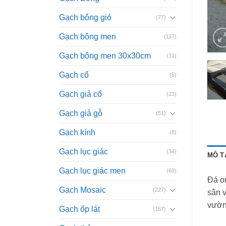
Gạch bông gió
(77)
Gạch bông men
(117)
Gạch bông men 30x30cm
(31)
Gạch cổ
(5)
Gạch giả cổ
(23)
Gạch giả gỗ
(51)
Gạch kính
(8)
Gạch lục giác
(34)
MÔ T
Gạch lục giác men
(69)
Đá on
Gạch Mosaic
(227)
sân v
vườn,
Gạch ốp lát
(167)