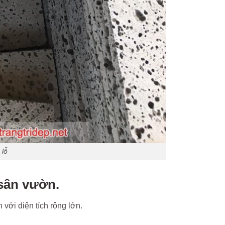
 lỗ
 sân vườn.
 với diện tích rộng lớn.