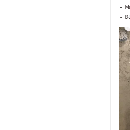
Mà
Bề