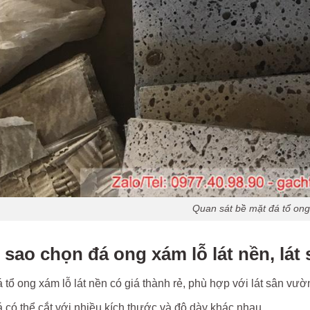
Quan sát bề mặt đá tổ ong
 sao chọn đá ong xám lỗ lát nền, lát
 tổ ong xám lỗ lát nền có giá thành rẻ, phù hợp với lát sân vườn
 có thể cắt với nhiều kích thước và độ dày khác nhau.