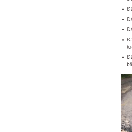
Đá
Đá
Đá
Đá
tư
Đá
bắ