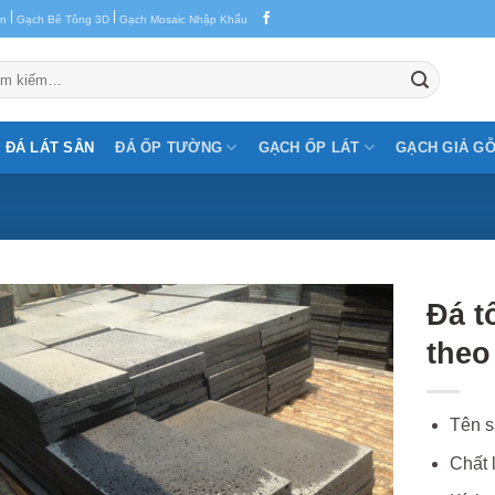
|
|
en
Gạch Bê Tông 3D
Gạch Mosaic Nhập Khẩu
m:
ĐÁ LÁT SÂN
ĐÁ ỐP TƯỜNG
GẠCH ỐP LÁT
GẠCH GIẢ G
Đá t
theo
Tên s
Chất 