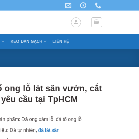
Ỗ
KEO DÁN GẠCH
LIÊN HỆ
ổ ong lỗ lát sân vườn, cắt
 yêu cầu tại TpHCM
ản phẩm: Đá ong xám lỗ, đá tổ ong lỗ
liệu: Đá tự nhiên,
đá lát sân