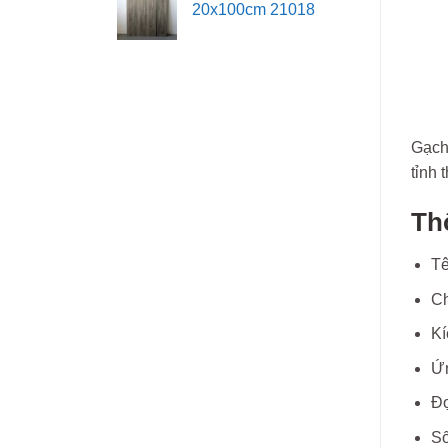
20x100cm 21018
Gạch 
tỉnh 
Thô
Tê
Ch
Kí
Ứn
Đọ
Số