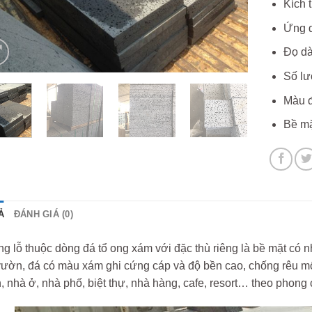
Kích 
Ứng d
Đọ dà
Số lư
Màu đ
Bề mặ
Ả
ĐÁNH GIÁ (0)
g lỗ thuộc dòng đá tổ ong xám với đặc thù riêng là bề mặt có nhiều
ườn, đá có màu xám ghi cứng cáp và độ bền cao, chống rêu mố
 nhà ở, nhà phố, biệt thự, nhà hàng, cafe, resort… theo phong