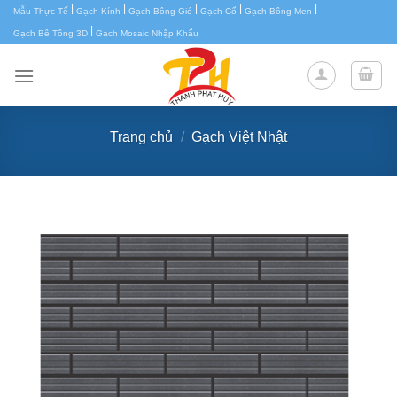
|
|
|
|
|
Chuyển
Mẫu Thực Tế
Gạch Kính
Gạch Bông Gió
Gạch Cổ
Gạch Bông Men
|
đến
Gạch Bê Tông 3D
Gạch Mosaic Nhập Khẩu
nội
dung
Trang chủ
/
Gạch Việt Nhật