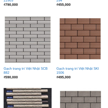
22503
254
₫
790,000
₫
455,000
Gạch trang trí Việt Nhật SCB
Gạch trang trí Việt Nhật SKI
882
1506
₫
590,000
₫
495,000