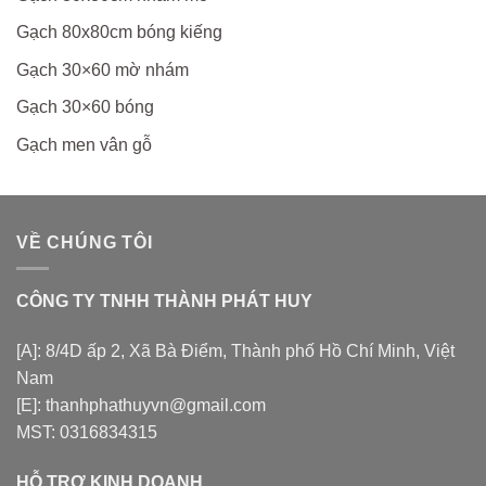
Gạch 80x80cm bóng kiếng
Gạch 30×60 mờ nhám
Gạch 30×60 bóng
Gạch men vân gỗ
VỀ CHÚNG TÔI
CÔNG TY TNHH THÀNH PHÁT HUY
[A]: 8/4D ấp 2, Xã Bà Điểm, Thành phố Hồ Chí Minh, Việt
Nam
[E]: thanhphathuyvn@gmail.com
MST: 0316834315
HỖ TRỢ KINH DOANH