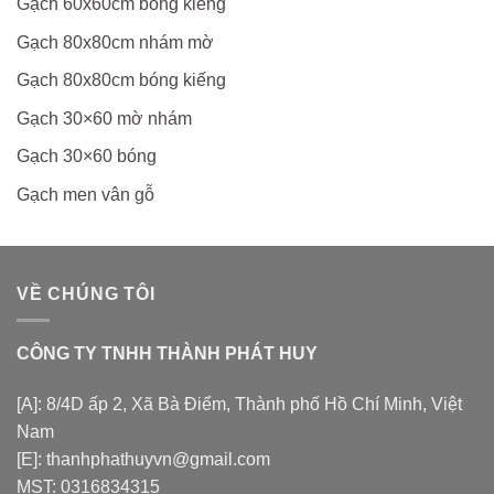
Gạch 60x60cm bóng kiếng
Gạch 80x80cm nhám mờ
Gạch 80x80cm bóng kiếng
Gạch 30×60 mờ nhám
Gạch 30×60 bóng
Gạch men vân gỗ
VỀ CHÚNG TÔI
CÔNG TY TNHH THÀNH PHÁT HUY
[A]: 8/4D ấp 2, Xã Bà Điểm, Thành phố Hồ Chí Minh, Việt
Nam
[E]: thanhphathuyvn@gmail.com
MST: 0316834315