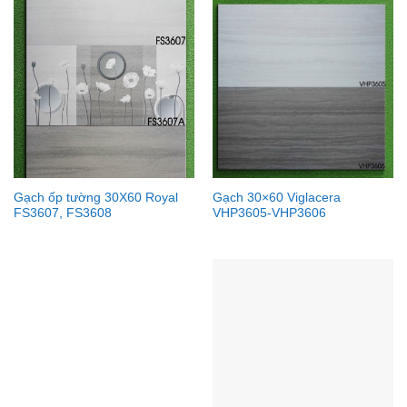
Gạch ốp tường 30X60 Royal
Gạch 30×60 Viglacera
FS3607, FS3608
VHP3605-VHP3606