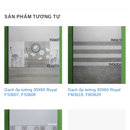
SẢN PHẨM TƯƠNG TỰ
Gạch ốp tường 30X60 Royal
Gạch ốp tường 30X60 Royal
FS3607, FS3608
FM3619, FM3620