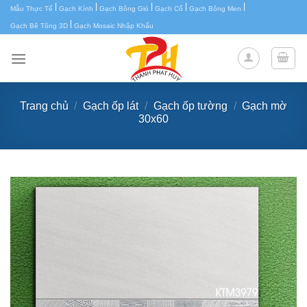
|
|
|
|
|
Chuyển
Mẫu Thực Tế
Gạch Kính
Gạch Bông Gió
Gạch Cổ
Gạch Bông Men
|
đến
Gạch Bê Tông 3D
Gạch Mosaic Nhập Khẩu
nội
dung
Trang chủ
/
Gạch ốp lát
/
Gạch ốp tường
/
Gạch mờ
30x60