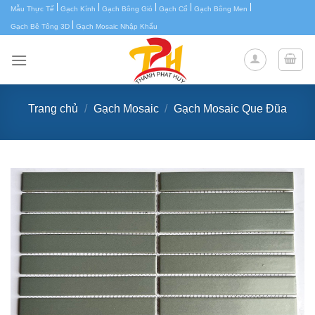
|
|
|
|
|
Chuyển
Mẫu Thực Tế
Gạch Kính
Gạch Bông Gió
Gạch Cổ
Gạch Bông Men
|
đến
Gạch Bê Tông 3D
Gạch Mosaic Nhập Khẩu
nội
dung
Trang chủ
/
Gạch Mosaic
/
Gạch Mosaic Que Đũa