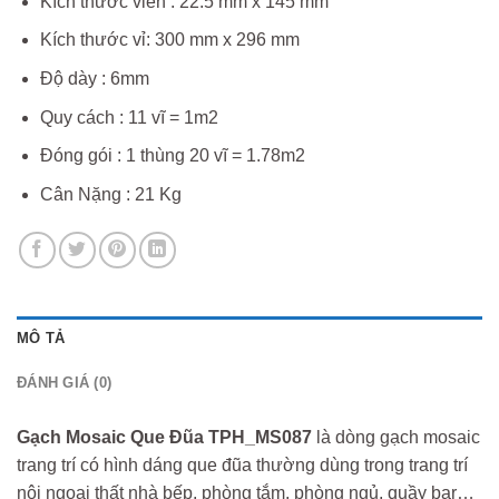
Kích thước viên : 22.5 mm x 145 mm
Kích thước vỉ: 300 mm x 296 mm
Độ dày : 6mm
Quy cách : 11 vĩ = 1m2
Đóng gói : 1 thùng 20 vĩ = 1.78m2
Cân Nặng : 21 Kg
MÔ TẢ
ĐÁNH GIÁ (0)
Gạch Mosaic Que Đũa TPH_MS087
là dòng gạch mosaic
trang trí có hình dáng que đũa thường dùng trong trang trí
nội ngoại thất nhà bếp, phòng tắm, phòng ngủ, quầy bar…