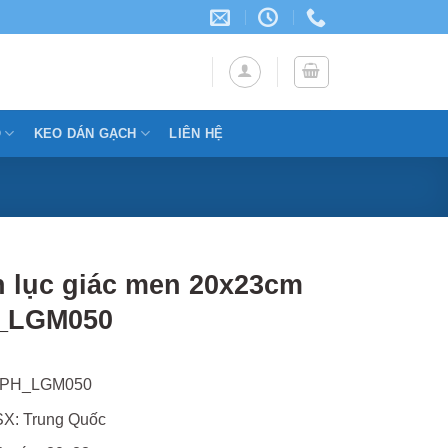
Ỗ
KEO DÁN GẠCH
LIÊN HỆ
 lục giác men 20x23cm
_LGM050
TPH_LGM050
X: Trung Quốc