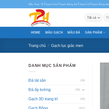
Chuyển
|
|
|
|
Mẫu Thực Tế
Gạch Kính
Gạch Bông Gió
Gạch Cổ
Gạch Bông M
đến
nội
Tìm
kiế
dung
HOME
MẪU GẠCH
MẪU ĐÁ
SẢN PHẨM
Trang chủ
/
Gạch lục giác men
DANH MỤC SẢN PHẨM
Đá lát sân
(26)
Đá ốp tường
(40)
Gạch 3D trang trí
(50)
Gạch Bông
(317)