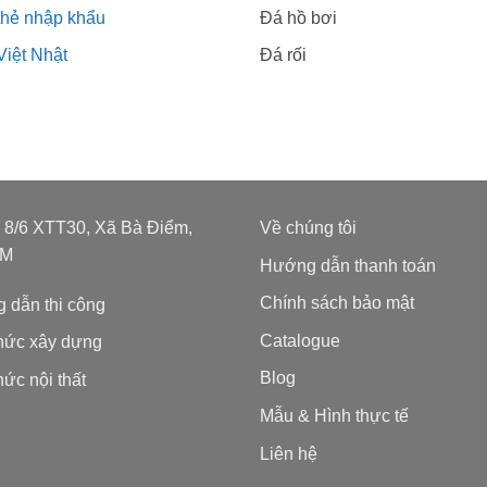
thẻ nhập khẩu
Đá hồ bơi
Việt Nhật
Đá rối
: 8/6 XTT30, Xã Bà Điểm,
Về chúng tôi
CM
Hướng dẫn thanh toán
Chính sách bảo mật
 dẫn thi công
Catalogue
thức xây dựng
Blog
hức nội thất
Mẫu & Hình thực tế
Liên hệ