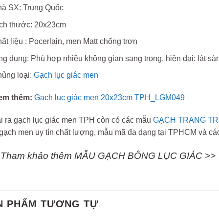
à SX: Trung Quốc
ch thước: 20x23cm
ất liệu : Pocerlain, men Matt chống trơn
g dụng: Phù hợp nhiều không gian sang trọng, hiện đại: lát sàn,
ủng loại:
Gạch lục giác men
em thêm:
Gạch lục giác men 20x23cm TPH_LGM049
i ra gạch lục giác men TPH còn có các mẫu
GẠCH TRANG TR
gạch men uy tín chất lượng, mẫu mã đa dạng tại TPHCM và các 
Tham khảo thêm MẪU GẠCH BÔNG LỤC GIÁC >>
N PHẨM TƯƠNG TỰ