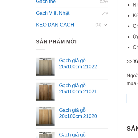
Gạch thẻ
(139)
Nh
Gạch Việt Nhật
(28)
Kí
KEO DÁN GẠCH
(11)
Ch
Ứn
SẢN PHẨM MỚI
Ch
Gạch giả gỗ
>> X
20x100cm 21022
Ngoà
mua 
Gạch giả gỗ
20x100cm 21021
Gạch giả gỗ
20x100cm 21020
SẢ
Gạch giả gỗ