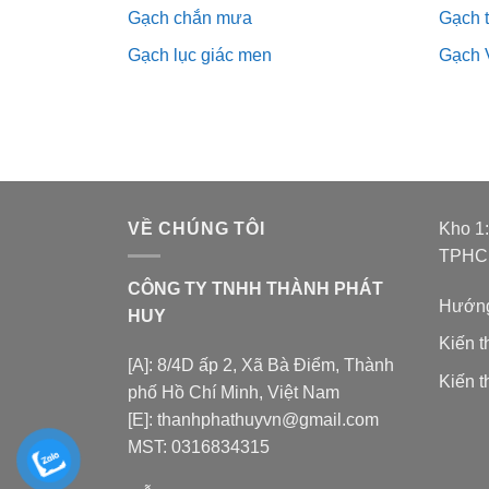
Gạch chắn mưa
Gạch 
Gạch lục giác men
Gạch 
VỀ CHÚNG TÔI
Kho 1
TPH
CÔNG TY TNHH THÀNH PHÁT
Hướng
HUY
Kiến 
[A]: 8/4D ấp 2, Xã Bà Điểm, Thành
Kiến t
phố Hồ Chí Minh, Việt Nam
[E]: thanhphathuyvn@gmail.com
MST: 0316834315