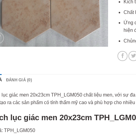
Kích 
Chất 
Ứng d
hiện đ
Chủng
Ả
ĐÁNH GIÁ (0)
 lục giác men 20x23cm TPH_LGM050 chất liệu men, với sự đa 
tạo ra các sản phẩm có tính thẩm mỹ cao và phù hợp cho nhiều
ch lục giác men 20x23cm TPH_LGM0
ã: TPH_LGM050