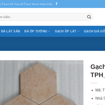
|
|
en
Gạch Bê Tông 3D
Gạch Mosaic Nhập Khẩu
m:
ĐÁ LÁT SÂN
ĐÁ ỐP TƯỜNG
GẠCH ỐP LÁT
GẠCH GIẢ G
Gạch
TPH
Mã: 
Nhà S