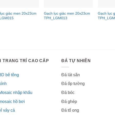
lục giác men 20x23cm
Gạch lục giác men 20x23cm
Gạch lục 
LGM015
TPH_LGM013
TPH_LGM
 TRANG TRÍ CAO CẤP
ĐÁ TỰ NHIÊN
3D bê tông
Đá lát sân
kính
Đá ốp tường
Mosaic nhập khẩu
Đá bóc
mosaic hồ bơi
Đá ghép
ỉ vảy cá
Đá tổ ong