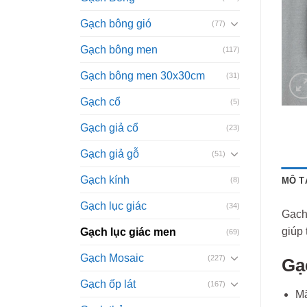
Gạch bông gió
(77)
Gạch bông men
(117)
Gạch bông men 30x30cm
(31)
Gạch cổ
(5)
Gạch giả cổ
(23)
Gạch giả gỗ
(51)
Gạch kính
(8)
MÔ T
Gạch lục giác
(34)
Gạch
giúp 
Gạch lục giác men
(69)
Gạch Mosaic
(227)
Gạ
Gạch ốp lát
(167)
M