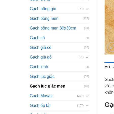
Gạch bông gió
(77)
Gạch bông men
(117)
Gạch bông men 30x30cm
(31)
Gạch cổ
(5)
Gạch giả cổ
(23)
Gạch giả gỗ
(51)
Gạch kính
(8)
MÔ T
Gạch lục giác
(34)
Gạch 
với m
Gạch lục giác men
(69)
khôn
Gạch Mosaic
(227)
Gạ
Gạch ốp lát
(167)