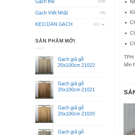
Gạch thẻ
Nh
(139)
Kí
Gạch Việt Nhật
(28)
Ch
KEO DÁN GẠCH
(11)
Cô
SẢN PHẨM MỚI
Ch
TPH 
Gạch giả gỗ
liên 
20x100cm 21022
Gạch giả gỗ
20x100cm 21021
SẢ
Gạch giả gỗ
20x100cm 21020
Gạch giả gỗ