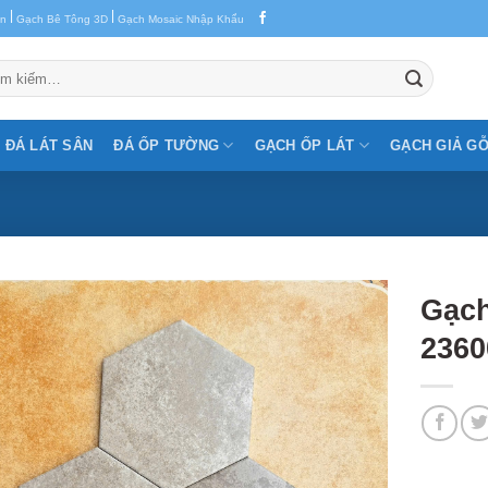
|
|
en
Gạch Bê Tông 3D
Gạch Mosaic Nhập Khẩu
m:
ĐÁ LÁT SÂN
ĐÁ ỐP TƯỜNG
GẠCH ỐP LÁT
GẠCH GIẢ G
Gạch
2360