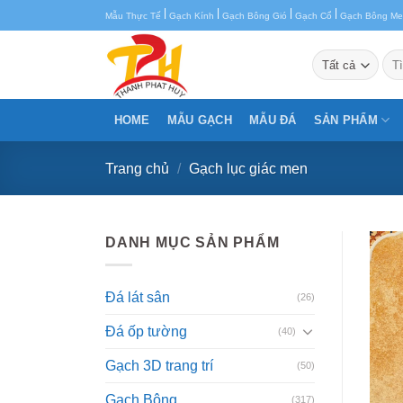
Chuyển
|
|
|
|
Mẫu Thực Tế
Gạch Kính
Gạch Bông Gió
Gạch Cổ
Gạch Bông M
đến
nội
Tìm
kiế
dung
HOME
MẪU GẠCH
MẪU ĐÁ
SẢN PHẨM
Trang chủ
/
Gạch lục giác men
DANH MỤC SẢN PHẨM
Đá lát sân
(26)
Đá ốp tường
(40)
Gạch 3D trang trí
(50)
Gạch Bông
(317)