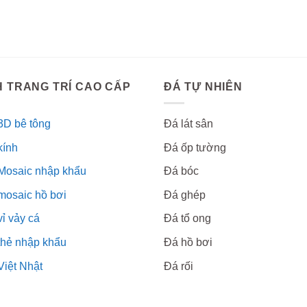
 TRANG TRÍ CAO CẤP
ĐÁ TỰ NHIÊN
3D bê tông
Đá lát sân
kính
Đá ốp tường
Mosaic nhập khẩu
Đá bóc
mosaic hồ bơi
Đá ghép
ỉ vảy cá
Đá tổ ong
thẻ nhập khẩu
Đá hồ bơi
Việt Nhật
Đá rối