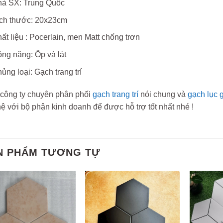
à SX: Trung Quốc
ch thước: 20x23cm
ất liệu : Pocerlain, men Matt chống trơn
ng năng: Ốp và lát
ủng loại: Gạch trang trí
công ty chuyên phân phối
gạch trang trí
nói chung và
gạch lục 
hệ với bộ phận kinh doanh để được hỗ trợ tốt nhất nhé !
N PHẨM TƯƠNG TỰ