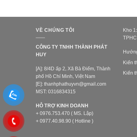
VỀ CHÚNG TÔI
Kho 1
TPH
CÔNG TY TNHH THÀNH PHÁT
Hướng
HUY
Kiến 
[A]: 8/4D ấp 2, Xã Bà Điểm, Thành
Kiến t
phố Hồ Chí Minh, Việt Nam
[E]: thanhphathuyvn@gmail.com
MST: 0316834315
HỖ TRỢ KINH DOANH
+ 0976.753.470 ( MS. Lập)
+ 0977.40.98.90 ( Hotline )