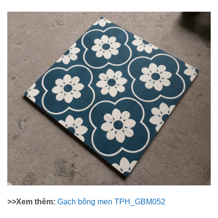
>>Xem thêm:
Gạch bông men TPH_GBM052