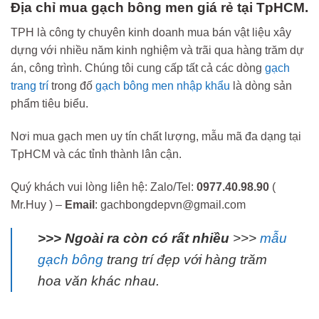
Địa chỉ mua gạch bông men giá rẻ tại TpHCM.
TPH là công ty chuyên kinh doanh mua bán vật liệu xây
dựng với nhiều năm kinh nghiệm và trãi qua hàng trăm dự
án, công trình. Chúng tôi cung cấp tất cả các dòng
gạch
trang trí
trong đố
gạch bông men nhập khẩu
là dòng sản
phẩm tiêu biểu.
Nơi mua gạch men uy tín chất lượng, mẫu mã đa dạng tại
TpHCM và các tỉnh thành lân cận.
Quý khách vui lòng liên hệ: Zalo/Tel:
0977.40.98.90
(
Mr.Huy ) –
Email
: gachbongdepvn@gmail.com
>>> Ngoài ra còn có rất nhiều
>>>
mẫu
gạch bông
trang trí đẹp với hàng trăm
hoa văn khác nhau.