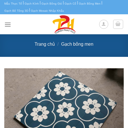
|
|
|
|
|
Chuyển
Mẫu Thực Tế
Gạch Kính
Gạch Bông Gió
Gạch Cổ
Gạch Bông Men
|
đến
Gạch Bê Tông 3D
Gạch Mosaic Nhập Khẩu
nội
dung
Trang chủ
/
Gạch bông men