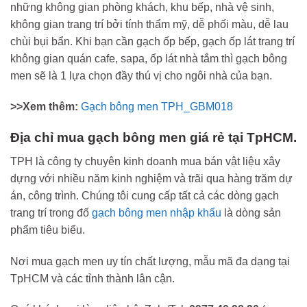
những không gian phòng khách, khu bếp, nhà vệ sinh,
không gian trang trí bởi tính thẩm mỹ, dễ phối màu, dễ lau
chùi bụi bẩn. Khi bạn cần gạch ốp bếp, gạch ốp lát trang trí
không gian quán cafe, sapa, ốp lát nhà tắm thì gạch bông
men sẽ là 1 lựa chọn đầy thú vị cho ngôi nhà của bạn.
>>Xem thêm:
Gạch bông men TPH_GBM018
Địa chỉ mua gạch bông men giá rẻ tại TpHCM.
TPH là công ty chuyên kinh doanh mua bán vật liệu xây
dựng với nhiều năm kinh nghiệm và trãi qua hàng trăm dự
án, công trình. Chúng tôi cung cấp tất cả các dòng gạch
trang trí trong đố
gạch bông men nhập khẩu
là dòng sản
phẩm tiêu biểu.
Nơi mua gạch men uy tín chất lượng, mẫu mã đa dạng tại
TpHCM và các tỉnh thành lân cận.