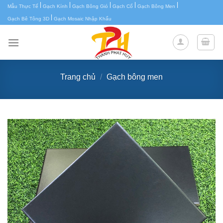
|
|
|
|
|
Chuyển
Mẫu Thực Tế
Gạch Kính
Gạch Bông Gió
Gạch Cổ
Gạch Bông Men
|
đến
Gạch Bê Tông 3D
Gạch Mosaic Nhập Khẩu
nội
dung
Trang chủ
/
Gạch bông men