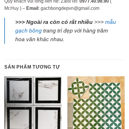
Quý khách vui lòng liên hệ: Zalo/Tel:
0977.40.98.90
(
Mr.Huy ) –
Email
: gachbongdepvn@gmail.com
>>> Ngoài ra còn có rất nhiều
>>>
mẫu
gạch bông
trang trí đẹp với hàng trăm
hoa văn khác nhau.
SẢN PHẨM TƯƠNG TỰ