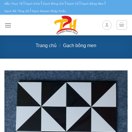
|
|
|
|
|
Chuyển
Mẫu Thực Tế
Gạch Kính
Gạch Bông Gió
Gạch Cổ
Gạch Bông Men
|
đến
Gạch Bê Tông 3D
Gạch Mosaic Nhập Khẩu
nội
dung
Trang chủ
/
Gạch bông men