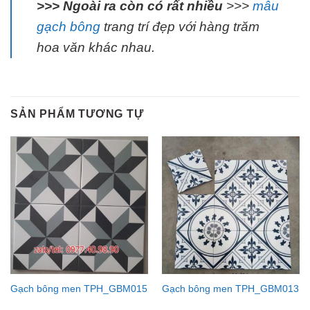
>>> Ngoài ra còn có rất nhiều
>>>
mẫu
gạch bông
trang trí đẹp với hàng trăm
hoa văn khác nhau.
SẢN PHẨM TƯƠNG TỰ
Gạch bông men TPH_GBM015
Gạch bông men TPH_GBM013