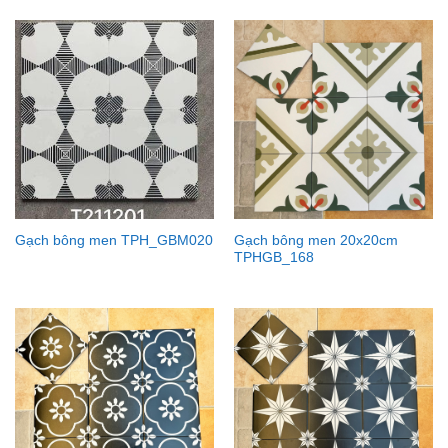
Gạch bông men 20x20cm
Gạch bông men TPH_GBM020
TPHGB_168