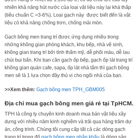
nhiên khả năng hút nước của loại vật liệu này lại khá thấp
(tiêu chuẩn C =3-6%). Loại gạch này được biết đến là vật
liệu có khả năng chống trơn, chống mài mòn.
Gạch bông men trang trí được ứng dụng nhiều trong
những không gian phòng khách, khu bếp, nhà vệ sinh,
không gian trang trí bởi tính thẩm mỹ, dễ phối màu, dễ lau
chùi bụi bẩn. Khi bạn cần gạch ốp bếp, gạch ốp lát trang trí
không gian quán cafe, sapa, ốp lát nhà tắm thì gạch bông
men sẽ là 1 lựa chọn đầy thú vị cho ngôi nhà của bạn.
>>Xem thêm:
Gạch bông men TPH_GBM005
Địa chỉ mua gạch bông men giá rẻ tại TpHCM.
TPH là công ty chuyên kinh doanh mua bán vật liệu xây
dựng với nhiều năm kinh nghiệm và trãi qua hàng trăm dự
án, công trình. Chúng tôi cung cấp tất cả các dòng gạch
trang trí trong đố
gạch bông men nhập khẩu
là dòng sản