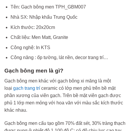
Tên: Gạch bông men TPH_GBM007
Nhà SX: Nhập khẩu Trung Quốc
Kích thước: 20x20cm
Chất liệu: Men Matt, Granite
Công nghệ: In KTS
Công năng : ốp tường, lát nền, decor trang trí…
Gạch bông men là gì?
Gạch bông men khác với gạch bông xi măng là một
loại
gạch trang trí
ceramic có lớp men phủ trên bề mặt
phần xương của viên gạch. Trên bề mặt viên gạch được
phủ 1 lớp men mỏng với hoa văn với màu sắc kích thước
khác nhau.
Gạch bông men cấu tạo gồm 70% đất sét, 30% tràng thạch
được nung ở nhiệt độ 1.100 độ C; có độ chịu lực cao tuy