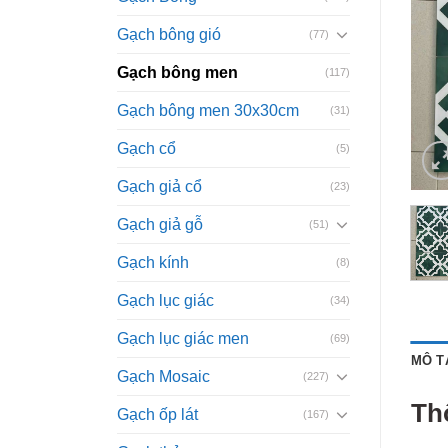
Gạch bông gió
(77)
Gạch bông men
(117)
Gạch bông men 30x30cm
(31)
Gạch cổ
(5)
Gạch giả cổ
(23)
Gạch giả gỗ
(51)
Gạch kính
(8)
Gạch lục giác
(34)
Gạch lục giác men
(69)
MÔ T
Gạch Mosaic
(227)
Th
Gạch ốp lát
(167)