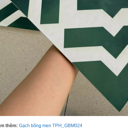
m thêm:
Gạch bông men TPH_GBM024