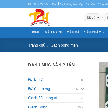
Chuyển
|
|
|
|
Mẫu Thực Tế
Gạch Kính
Gạch Bông Gió
Gạch Cổ
Gạch Bông M
đến
nội
Tìm
kiế
dung
HOME
MẪU GẠCH
MẪU ĐÁ
SẢN PHẨM
Trang chủ
/
Gạch bông men
DANH MỤC SẢN PHẨM
Đá lát sân
(26)
Đá ốp tường
(40)
Gạch 3D trang trí
(50)
Gạch Bông
(317)