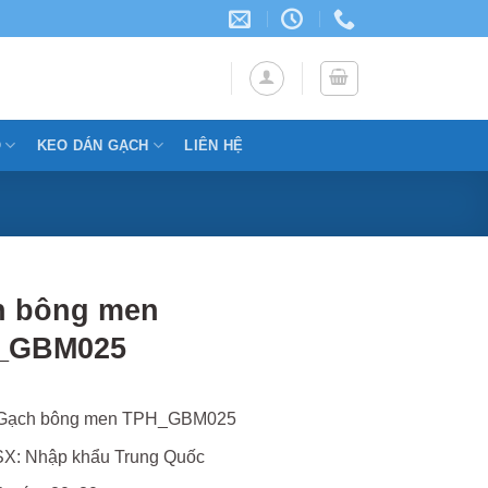
Ỗ
KEO DÁN GẠCH
LIÊN HỆ
h bông men
_GBM025
 Gạch bông men TPH_GBM025
X: Nhập khẩu Trung Quốc