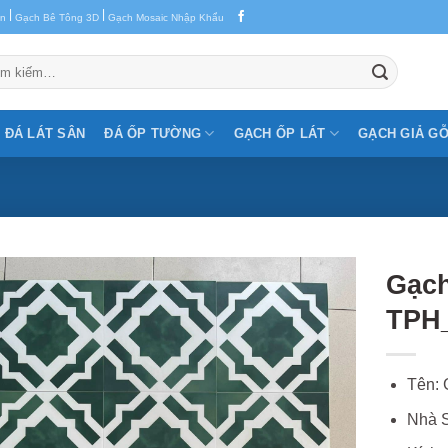
|
|
en
Gạch Bê Tông 3D
Gạch Mosaic Nhập Khẩu
m:
ĐÁ LÁT SÂN
ĐÁ ỐP TƯỜNG
GẠCH ỐP LÁT
GẠCH GIẢ G
Gạc
TPH
Tên:
Nhà S