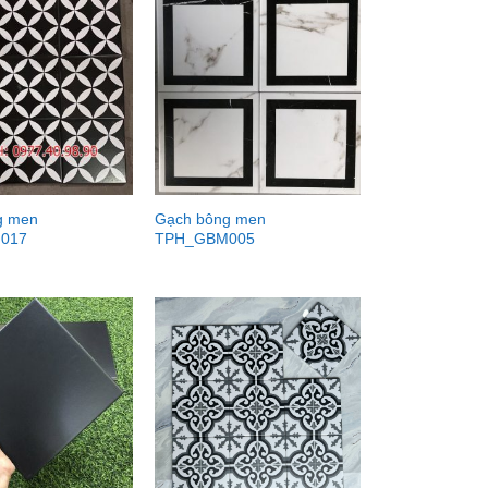
g men
Gạch bông men
017
TPH_GBM005