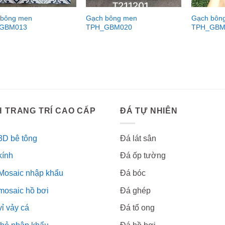
 bông men
Gạch bông men
Gạch bôn
GBM013
TPH_GBM020
TPH_GBM
 TRANG TRÍ CAO CẤP
ĐÁ TỰ NHIÊN
3D bê tông
Đá lát sân
kính
Đá ốp tường
Mosaic nhập khẩu
Đá bóc
mosaic hồ bơi
Đá ghép
ỉ vảy cá
Đá tổ ong