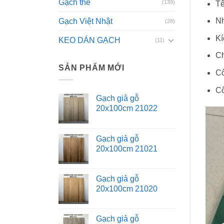
Gạch thẻ
(139)
T
Nh
Gạch Việt Nhật
(28)
Kí
KEO DÁN GẠCH
(11)
Ch
SẢN PHẨM MỚI
Cô
Cô
Gạch giả gỗ
20x100cm 21022
Gạch giả gỗ
20x100cm 21021
Gạch giả gỗ
20x100cm 21020
Gạch giả gỗ