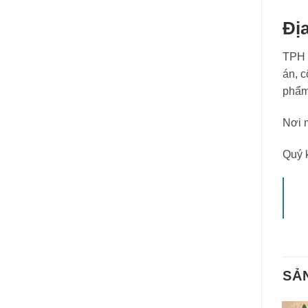
Đị
TPH l
án, c
phẩm 
Nơi m
Quý k
SẢ