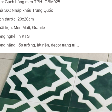
ên: Gạch bông men TPH_GBM025
à SX: Nhập khẩu Trung Quốc
ch thước: 20x20cm
ất liệu: Men Matt, Granite
ng nghệ: In KTS
ng năng : ốp tường, lát nền, decor trang trí…