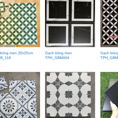
 bông men 20x20cm
Gạch bông men
Gạch bôn
B_118
TPH_GBM004
TPH_GBM