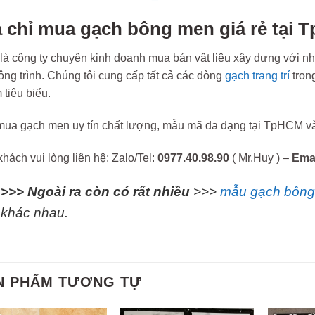
a chỉ mua gạch bông men giá rẻ tại 
à công ty chuyên kinh doanh mua bán vật liệu xây dựng với nh
ông trình. Chúng tôi cung cấp tất cả các dòng
gạch trang trí
tron
tiêu biểu.
ua gạch men uy tín chất lượng, mẫu mã đa dạng tại TpHCM và 
hách vui lòng liên hệ: Zalo/Tel:
0977.40.98.90
( Mr.Huy ) –
Ema
>>> Ngoài ra còn có rất nhiều
>>>
mẫu gạch bông
khác nhau.
N PHẨM TƯƠNG TỰ