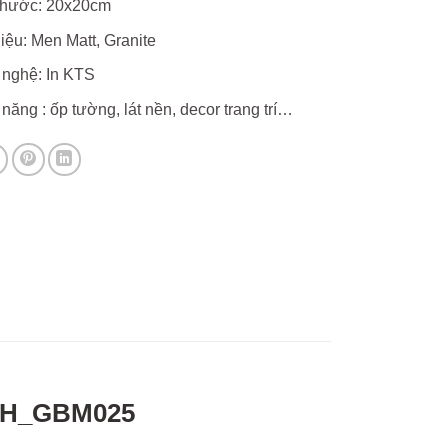
thước: 20x20cm
liệu: Men Matt, Granite
nghệ: In KTS
năng : ốp tường, lát nền, decor trang trí…
TPH_GBM025