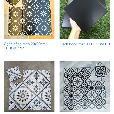
Gạch bông men 20x20cm
Gạch bông men TPH_GBM019
TPHGB_197