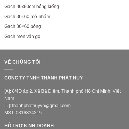
Gạch 80x80cm bóng kiếng
Gạch 30×60 mờ nhám
Gạch 30×60 bóng
Gạch men vân gỗ
VỀ CHÚNG TÔI
CÔNG TY TNHH THÀNH PHÁT HUY
[A]: 8/4D ấp 2, Xã Bà Điểm, Thành phố Hồ Chí Minh, Việt
Nam
[E]: thanhphathuyvn@gmail.com
MST: 0316834315
HỖ TRỢ KINH DOANH