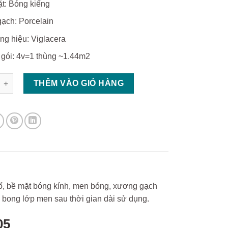
t: Bóng kiếng
gạch: Porcelain
g hiệu: Viglacera
gói: 4v=1 thùng ~1.44m2
60 Viglacera bóng kiếng TB6505 số lượng
THÊM VÀO GIỎ HÀNG
ố, bề mặt bóng kính, men bóng, xương gạch
 bong lớp men sau thời gian dài sử dụng.
05