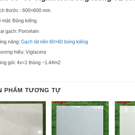
ch thước : 600×600 mm
 mặt: Bóng kiếng
ại gạch: Porcelain
ông năng:
Gạch lát nền 60×60 bóng kiếng
ương hiệu: Viglacera
ng gói: 4v=1 thùng ~1.44m2
N PHẨM TƯƠNG TỰ