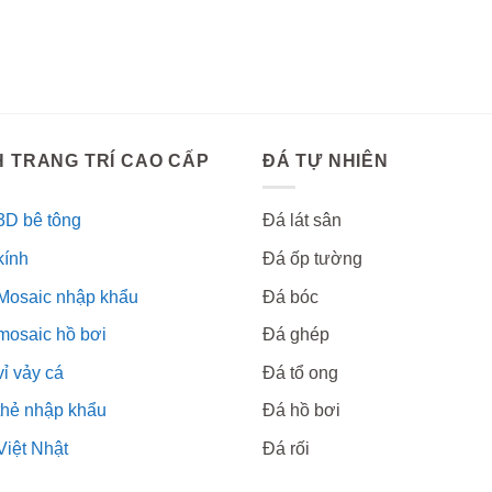
 TRANG TRÍ CAO CẤP
ĐÁ TỰ NHIÊN
3D bê tông
Đá lát sân
kính
Đá ốp tường
Mosaic nhập khẩu
Đá bóc
mosaic hồ bơi
Đá ghép
ỉ vảy cá
Đá tổ ong
thẻ nhập khẩu
Đá hồ bơi
Việt Nhật
Đá rối