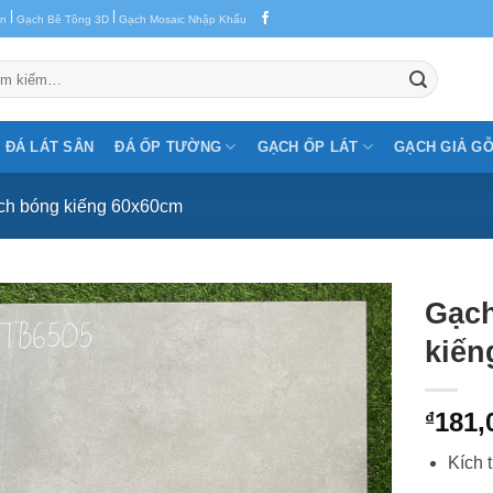
|
|
en
Gạch Bê Tông 3D
Gạch Mosaic Nhập Khẩu
m:
ĐÁ LÁT SÂN
ĐÁ ỐP TƯỜNG
GẠCH ỐP LÁT
GẠCH GIẢ G
ch bóng kiếng 60x60cm
Gạch
kiến
181,
₫
Kích 