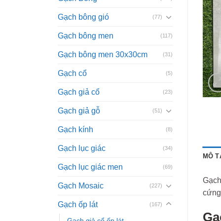
Gạch bông gió
(77)
Gạch bông men
(117)
Gạch bông men 30x30cm
(31)
Gạch cổ
(5)
Gạch giả cổ
(23)
Gạch giả gỗ
(51)
Gạch kính
(8)
Gạch lục giác
(34)
MÔ T
Gạch lục giác men
(69)
Gạch
Gạch Mosaic
(227)
cứng,
Gạch ốp lát
(167)
Gạ
Gạch giả cổ ốp lát