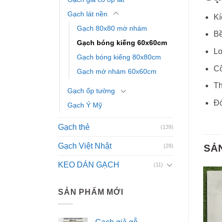
Gạch lát nền
Kí
Gạch 80x80 mờ nhám
Bề
Gạch bóng kiếng 60x60cm
Lo
Gạch bóng kiếng 80x80cm
C
Gạch mờ nhám 60x60cm
Th
Gạch ốp tường
Đó
Gạch Ý Mỹ
Gạch thẻ
(139)
Gạch Việt Nhật
(28)
SẢ
KEO DÁN GẠCH
(11)
SẢN PHẨM MỚI