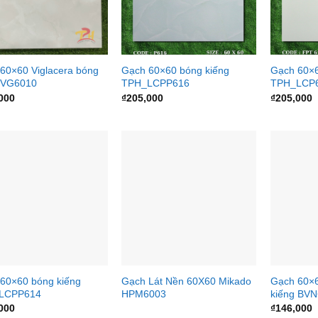
60×60 Viglacera bóng
Gạch 60×60 bóng kiếng
Gạch 60×6
 VG6010
TPH_LCPP616
TPH_LCP
000
₫
205,000
₫
205,000
60×60 bóng kiếng
Gạch Lát Nền 60X60 Mikado
Gạch 60×6
LCPP614
HPM6003
kiếng BV
000
₫
146,000