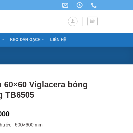
Ỗ
KEO DÁN GẠCH
LIÊN HỆ
 60×60 Viglacera bóng
g TB6505
000
thước : 600×600 mm