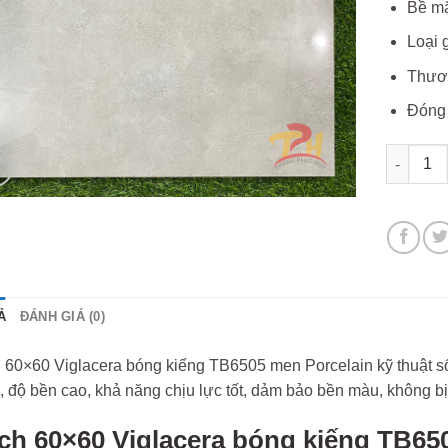
Bề mặ
Loại 
Thươn
Đóng 
Gạch 60×
Ả
ĐÁNH GIÁ (0)
 60×60 Viglacera bóng kiếng TB6505 men Porcelain kỹ thuật s
 độ bền cao, khả năng chịu lực tốt, dảm bảo bền màu, không bị
ch 60×60 Viglacera bóng kiếng TB65