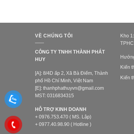
VỀ CHÚNG TÔI
Kho 1
TPH
CÔNG TY TNHH THÀNH PHÁT
Hướng
HUY
Kiến 
[A]: 8/4D ấp 2, Xã Bà Điểm, Thành
Kiến t
phố Hồ Chí Minh, Việt Nam
[E]: thanhphathuyvn@gmail.com
MST: 0316834315
HỖ TRỢ KINH DOANH
+ 0976.753.470 ( MS. Lập)
+ 0977.40.98.90 ( Hotline )