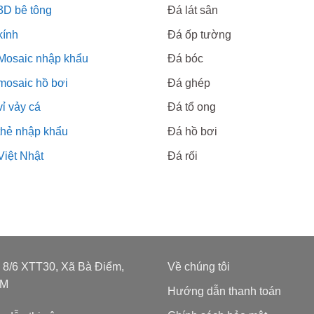
3D bê tông
Đá lát sân
kính
Đá ốp tường
Mosaic nhập khẩu
Đá bóc
mosaic hồ bơi
Đá ghép
ỉ vảy cá
Đá tổ ong
thẻ nhập khẩu
Đá hồ bơi
Việt Nhật
Đá rối
: 8/6 XTT30, Xã Bà Điểm,
Về chúng tôi
CM
Hướng dẫn thanh toán