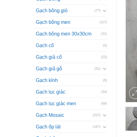
Gạch bông gió
(77)
Gạch bông men
(117)
Gạch bông men 30x30cm
(31)
Gạch cổ
(5)
Gạch giả cổ
(23)
Gạch giả gỗ
(51)
Gạch kính
(8)
Gạch lục giác
(34)
Gạch lục giác men
(69)
Gạch Mosaic
(227)
Gạch ốp lát
(167)