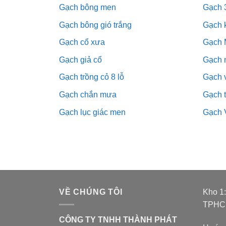
Gạch bông men
Gạch 
Gạch bông gió trắng
Gạch 
Gạch cổ xưa
Gạch 
Gạch giả cổ
Gạch 
Gạch trồng cỏ 8 lỗ
Gạch v
Gạch chắn mưa
Gạch 
Gạch lục giác men
Gạch 
VỀ CHÚNG TÔI
Kho 1
TPH
CÔNG TY TNHH THÀNH PHÁT