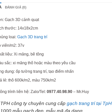
Ả
ĐÁNH GIÁ (0)
n: Gạch 3D cánh quạt
ch thước: 14x18x2cm
ủng loại:
Gạch 3D trang trí
 viên/m2: 37v
ất liệu: Xi măng, bê tông
u sắc: xi măng thô hoặc màu theo yêu cầu
g dụng: ốp tường trang trí, tạo điểm nhấn
á lẻ: thô 600k/m2, màu 750k/m2
ông trình liên hệ: Zalo/Tel:
0977.40.98.90
– Mr.Huy
TPH công ty chuyên cung cấp
gạch trang trí tại T
1000 mẫu gạch đẹp, mẫu mã đa dạng.