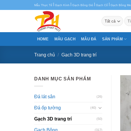
Chuyển
|
|
|
|
Mẫu Thực Tế
Gạch Kính
Gạch Bông Gió
Gạch Cổ
Gạch Bông M
đến
nội
Tìm
kiế
dung
HOME
MẪU GẠCH
MẪU ĐÁ
SẢN PHẨM
Trang chủ
/
Gạch 3D trang trí
DANH MỤC SẢN PHẨM
Đá lát sân
(26)
Đá ốp tường
(40)
Gạch 3D trang trí
(50)
Gạch Bông
(317)