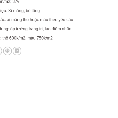
ên/m2: 37v
liệu: Xi măng, bê tông
ắc: xi măng thô hoặc màu theo yêu cầu
ụng: ốp tường trang trí, tạo điểm nhấn
ẻ: thô 600k/m2, màu 750k/m2