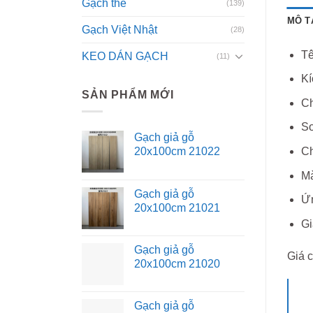
Gạch thẻ
(139)
MÔ T
Gạch Việt Nhật
(28)
Tê
KEO DÁN GẠCH
(11)
Kí
SẢN PHẨM MỚI
Ch
So
Gạch giả gỗ
Ch
20x100cm 21022
Mà
Gạch giả gỗ
Ứn
20x100cm 21021
Gi
Gạch giả gỗ
Giá c
20x100cm 21020
Gạch giả gỗ