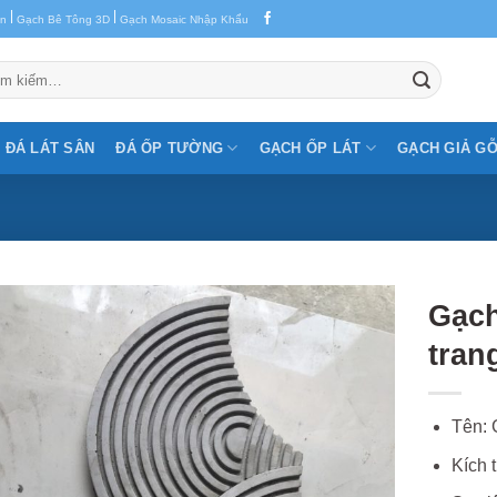
|
|
en
Gạch Bê Tông 3D
Gạch Mosaic Nhập Khẩu
m:
ĐÁ LÁT SÂN
ĐÁ ỐP TƯỜNG
GẠCH ỐP LÁT
GẠCH GIẢ G
Gạch
trang
Tên: 
Kích 