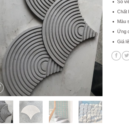
So vi
Chất 
Màu s
Ứng d
Giá l