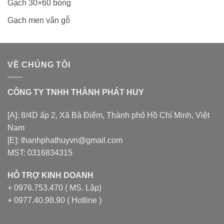
Gạch 30×60 bóng
Gạch men vân gỗ
VỀ CHÚNG TÔI
CÔNG TY TNHH THÀNH PHÁT HUY
[A]: 8/4D ấp 2, Xã Bà Điểm, Thành phố Hồ Chí Minh, Việt
Nam
[E]: thanhphathuyvn@gmail.com
MST: 0316834315
HỖ TRỢ KINH DOANH
+ 0976.753.470 ( MS. Lập)
+ 0977.40.98.90 ( Hotline )