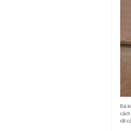
Đá ki
cách 
rất c