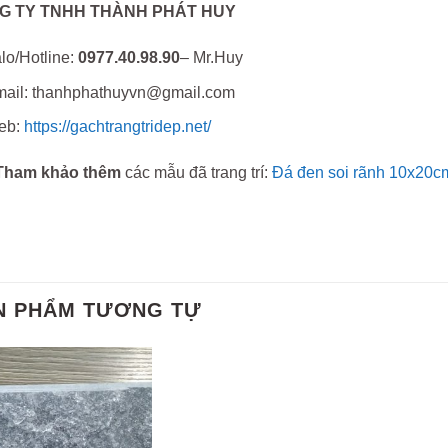
G TY TNHH THÀNH PHÁT HUY
lo/Hotline:
0977.40.98.90
– Mr.Huy
ail: thanhphathuyvn@gmail.com
eb:
https://gachtrangtridep.net/
Tham khảo thêm
các mẫu đã trang trí:
Đá đen soi rãnh 10x20c
N PHẨM TƯƠNG TỰ