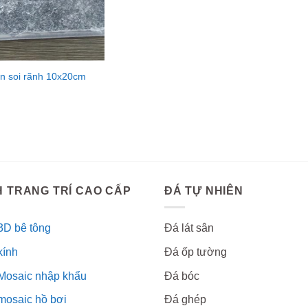
n soi rãnh 10x20cm
 TRANG TRÍ CAO CẤP
ĐÁ TỰ NHIÊN
3D bê tông
Đá lát sân
kính
Đá ốp tường
Mosaic nhập khẩu
Đá bóc
mosaic hồ bơi
Đá ghép