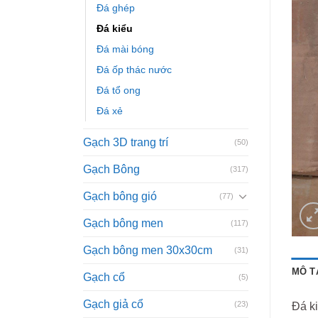
Đá ghép
Đá kiểu
Đá mài bóng
Đá ốp thác nước
Đá tổ ong
Đá xẻ
Gạch 3D trang trí
(50)
Gạch Bông
(317)
Gạch bông gió
(77)
Gạch bông men
(117)
Gạch bông men 30x30cm
(31)
MÔ T
Gạch cổ
(5)
Gạch giả cổ
(23)
Đá ki