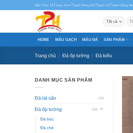
Chuyển
|
|
|
|
Mẫu Thực Tế
Gạch Kính
Gạch Bông Gió
Gạch Cổ
Gạch Bông M
đến
nội
Tìm
kiế
dung
HOME
MẪU GẠCH
MẪU ĐÁ
SẢN PHẨM
Trang chủ
/
Đá ốp tường
/
Đá kiểu
DANH MỤC SẢN PHẨM
Đá lát sân
(26)
Đá ốp tường
(40)
Đá bóc
Đá chẻ