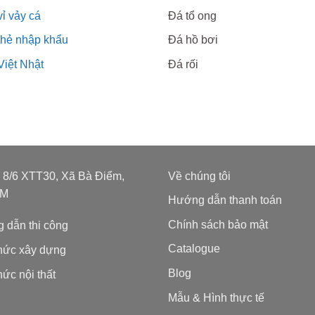
ỉ vảy cá
Đá tổ ong
thẻ nhập khẩu
Đá hồ bơi
Việt Nhật
Đá rối
: 8/6 XTT30, Xã Bà Điểm,
Về chúng tôi
CM
Hướng dẫn thanh toán
Chính sách bảo mật
 dẫn thi công
Catalogue
thức xây dựng
Blog
hức nội thất
Mẫu & Hình thực tế