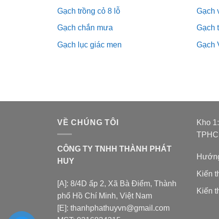
Gạch trồng cỏ 8 lỗ
Gạch v
Gạch chắn mưa
Gạch 
Gạch lục giác men
Gạch 
VỀ CHÚNG TÔI
Kho 1
TPH
CÔNG TY TNHH THÀNH PHÁT
Hướng
HUY
Kiến 
[A]: 8/4D ấp 2, Xã Bà Điểm, Thành
Kiến t
phố Hồ Chí Minh, Việt Nam
[E]: thanhphathuyvn@gmail.com