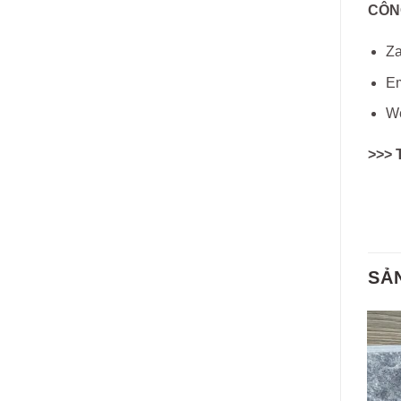
CÔN
Za
Em
W
>>> 
SẢ