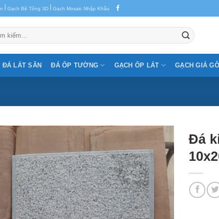
|
|
en
Gạch Bê Tông 3D
Gạch Mosaic Nhập Khẩu
m:
ĐÁ LÁT SÂN
ĐÁ ỐP TƯỜNG
GẠCH ỐP LÁT
GẠCH GIẢ G
Đá k
10x