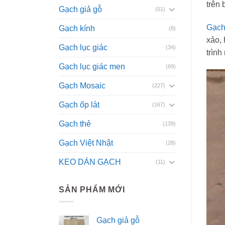
trên 
Gạch giả gỗ
(51)
Gạch 
Gạch kính
(8)
xảo, 
Gạch lục giác
(34)
trình
Gạch lục giác men
(69)
Gạch Mosaic
(227)
Gạch ốp lát
(167)
Gạch thẻ
(139)
Gạch Việt Nhật
(28)
KEO DÁN GẠCH
(11)
SẢN PHẨM MỚI
Gạch giả gỗ