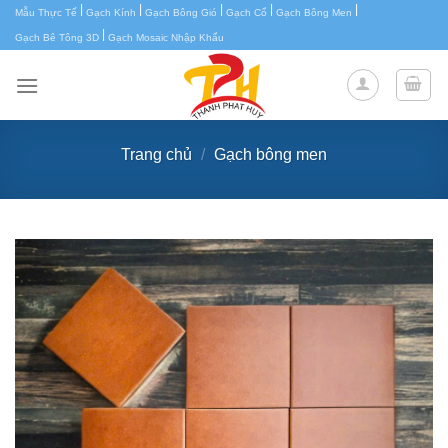
|
|
|
|
|
Chuyển
Mẫu Thực Tế
Gạch Kính
Gạch Bông Gió
Gạch Cổ
Gạch Bông Men
|
đến
Gạch Bê Tông 3D
Gạch Mosaic Nhập Khẩu
nội
dung
Trang chủ
/
Gạch bông men