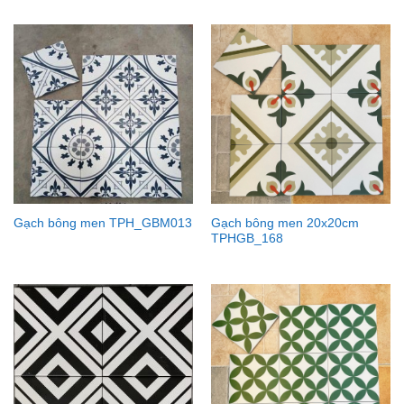
Gạch bông men 20x20cm
Gạch bông men TPH_GBM013
TPHGB_168