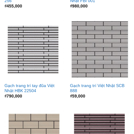
256
Nhật FBI 001
₫
455,000
₫
980,000
Gạch trang trí tay đũa Việt
Gạch trang trí Việt Nhật SCB
Nhật HBK 22504
888
₫
790,000
₫
59,000