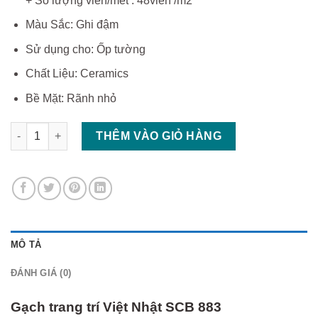
+ Số lượng viên/mét : 48viên /m2
Màu Sắc: Ghi đậm
Sử dụng cho: Ốp tường
Chất Liệu: Ceramics
Bề Mặt: Rãnh nhỏ
Gạch trang trí Việt Nhật SCB 883 số lượng
THÊM VÀO GIỎ HÀNG
MÔ TẢ
ĐÁNH GIÁ (0)
Gạch trang trí Việt Nhật SCB 883