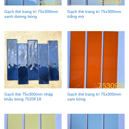
Gạch thẻ trang trí 75x300mm
Gạch thẻ trang trí 75x300mm
xanh dương bóng
trắng mờ
Gạch thẻ 75x300mm nhập
Gạch thẻ trang trí 75x300mm
khẩu bóng 7533F18
cam bóng