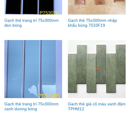
Gạch thẻ trang trí 75x300mm
Gạch thẻ 75x300mm nhập
đen bóng
khẩu bóng 7533F19
Gạch thẻ trang trí 75x300mm
Gạch thẻ giả cổ màu xanh đậm
xanh dương bóng
TPHM12