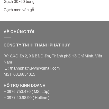
Gạch 30×60 bóng
Gạch men vân gỗ
VỀ CHÚNG TÔI
CÔNG TY TNHH THÀNH PHÁT HUY
[A]: 8/4D ấp 2, Xã Bà Điểm, Thành phố Hồ Chí Minh, Việt
Nam
[E]: thanhphathuyvn@gmail.com
MST: 0316834315
HỖ TRỢ KINH DOANH
+ 0976.753.470 ( MS. Lập)
+ 0977.40.98.90 ( Hotline )