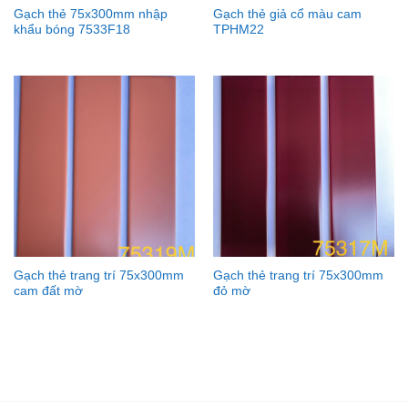
Gạch thẻ 75x300mm nhập
Gạch thẻ giả cổ màu cam
khẩu bóng 7533F18
TPHM22
Gạch thẻ trang trí 75x300mm
Gạch thẻ trang trí 75x300mm
cam đất mờ
đỏ mờ