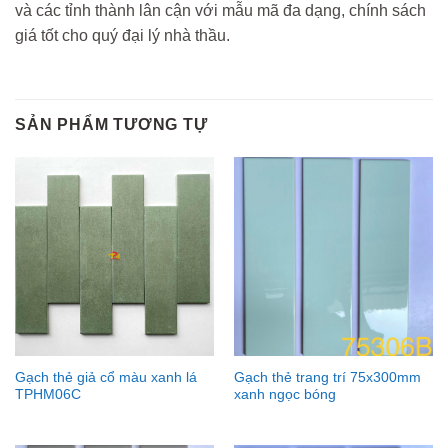
và các tỉnh thành lân cận với mẫu mã đa dạng, chính sách
giá tốt cho quý đại lý nhà thầu.
SẢN PHẨM TƯƠNG TỰ
Gạch thẻ giả cổ màu xanh lá
Gạch thẻ trang trí 75x300mm
TPHM06C
xanh ngọc bóng