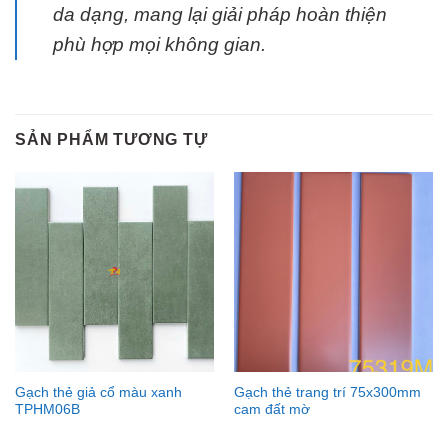
da dạng, mang lại giải pháp hoàn thiện
phù hợp mọi không gian.
SẢN PHẨM TƯƠNG TỰ
Gạch thẻ giả cổ màu xanh
Gạch thẻ trang trí 75x300mm
TPHM06B
cam đất mờ