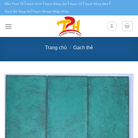
|
|
|
|
|
Chuyển
Mẫu Thực Tế
Gạch Kính
Gạch Bông Gió
Gạch Cổ
Gạch Bông Men
|
đến
Gạch Bê Tông 3D
Gạch Mosaic Nhập Khẩu
nội
dung
Trang chủ
/
Gạch thẻ