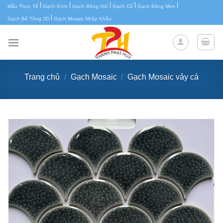
|
|
|
|
|
Chuyển
Mẫu Thực Tế
Gạch Kính
Gạch Bông Gió
Gạch Cổ
Gạch Bông Men
|
đến
Gạch Bê Tông 3D
Gạch Mosaic Nhập Khẩu
nội
dung
Trang chủ
/
Gạch Mosaic
/
Gạch Mosaic vảy cá