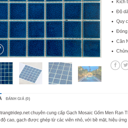
Kích 
Độ dà
Quy c
Đóng 
Cân N
Chủng
Ả
ĐÁNH GIÁ (0)
trangtridep.net chuyên cung cấp Gạch Mosaic Gốm Men Rạn 
 độ cao, gạch được ghép từ các viên nhỏ, với bề mặt, hiệu ứng