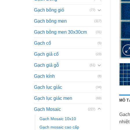
Gạch bông gió
(77)
Gạch bông men
(117)
Gạch bông men 30x30cm
(31)
Gạch cổ
(5)
Gạch giả cổ
(23)
Gạch giả gỗ
(51)
Gạch kính
(8)
Gạch lục giác
(34)
Gạch lục giác men
(69)
MÔ T
Gạch Mosaic
(227)
Gach
Gạch Mosaic 10x10
nhiệt
Gạch mosaic cao cấp