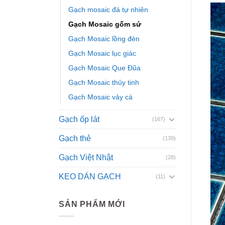
Gạch mosaic đá tự nhiên
Gạch Mosaic gốm sứ
Gạch Mosaic lồng đèn
Gạch Mosaic lục giác
Gạch Mosaic Que Đũa
Gạch Mosaic thủy tinh
Gạch Mosaic vảy cá
Gạch ốp lát
(167)
Gạch thẻ
(139)
Gạch Việt Nhật
(28)
KEO DÁN GẠCH
(11)
SẢN PHẨM MỚI