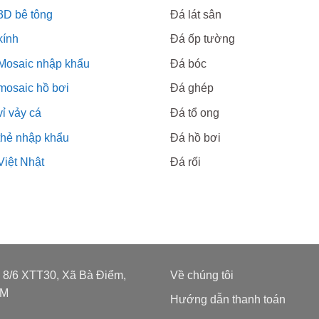
3D bê tông
Đá lát sân
kính
Đá ốp tường
Mosaic nhập khẩu
Đá bóc
mosaic hồ bơi
Đá ghép
ỉ vảy cá
Đá tổ ong
thẻ nhập khẩu
Đá hồ bơi
Việt Nhật
Đá rối
: 8/6 XTT30, Xã Bà Điểm,
Về chúng tôi
CM
Hướng dẫn thanh toán