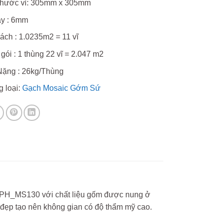
thước vỉ: 305mm x 305mm
y : 6mm
ách : 1.0235m2 = 11 vĩ
gói : 1 thùng 22 vĩ = 2.047 m2
ặng : 26kg/Thùng
 loại:
Gạch Mosaic Gớm Sứ
TPH_MS130 với chất liệu gốm được nung ở
 đẹp tạo nên không gian có độ thẩm mỹ cao.