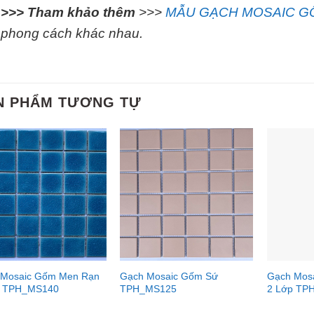
>>> Tham khảo thêm
>>>
MẪU GẠCH MOSAIC G
phong cách khác nhau.
N PHẨM TƯƠNG TỰ
 Mosaic Gốm Men Rạn
Gạch Mosaic Gốm Sứ
Gạch Mos
p TPH_MS140
TPH_MS125
2 Lớp TP