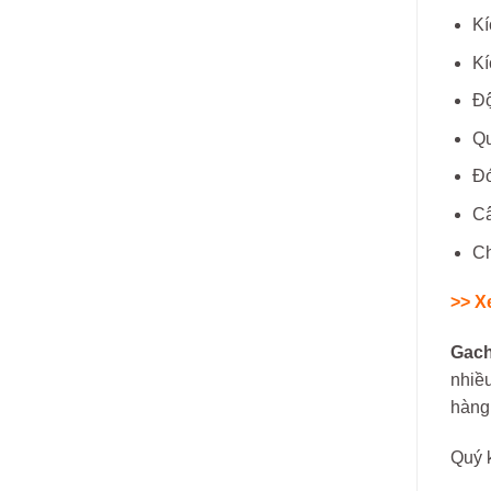
Kí
Kí
Độ
Qu
Đó
Câ
Ch
>> X
Gach
nhiều
hàng
Quý k