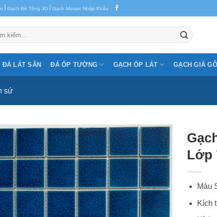
|
|
en
Gạch Bê Tông 3D
Gạch Mosaic Nhập Khẩu
m:
ĐÁ LÁT SÂN
ĐÁ ỐP TƯỜNG
GẠCH ỐP LÁT
GẠCH GIẢ G
m sứ
Gạch
Lớp
Màu S
Kích 