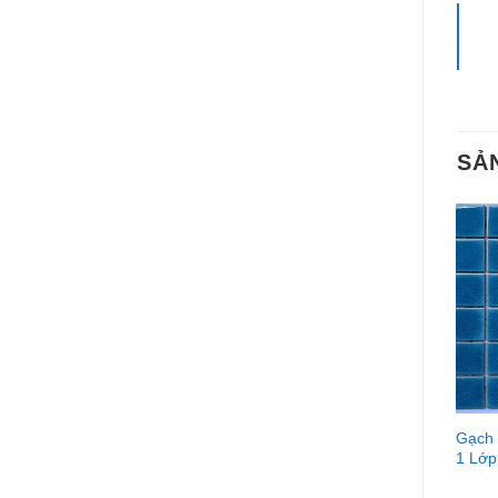
SẢ
Gạch
1 Lớ