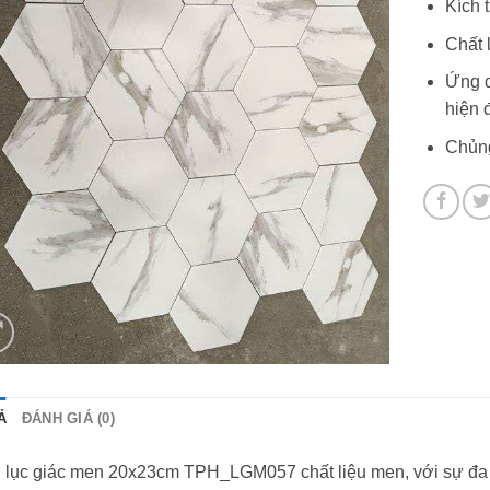
Kích 
Chất 
Ứng d
hiện đ
Chủng
Ả
ĐÁNH GIÁ (0)
 lục giác men 20x23cm TPH_LGM057 chất liệu men, với sự đa 