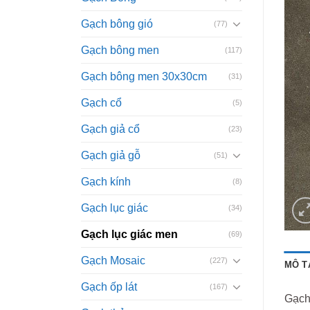
Gạch bông gió
(77)
Gạch bông men
(117)
Gạch bông men 30x30cm
(31)
Gạch cổ
(5)
Gạch giả cổ
(23)
Gạch giả gỗ
(51)
Gạch kính
(8)
Gạch lục giác
(34)
Gạch lục giác men
(69)
Gạch Mosaic
(227)
MÔ T
Gạch ốp lát
(167)
Gạch