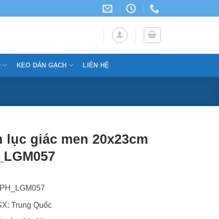
Ỗ
KEO DÁN GẠCH
LIÊN HỆ
 lục giác men 20x23cm
_LGM057
TPH_LGM057
X: Trung Quốc