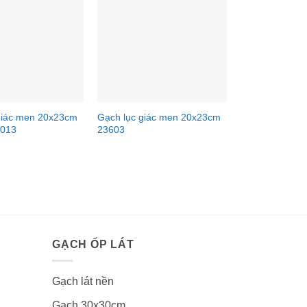
giác men 20x23cm
Gạch lục giác men 20x23cm
013
23603
GẠCH ỐP LÁT
Gạch lát nền
Gạch 30x30cm