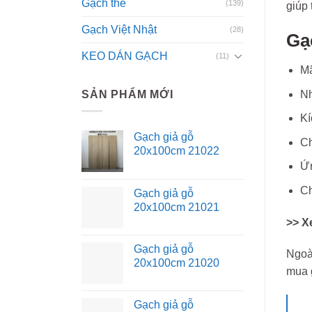
Gạch thẻ
(139)
giúp 
Gạch Việt Nhật
(28)
Gạ
KEO DÁN GẠCH
(11)
M
Nh
SẢN PHẨM MỚI
Kí
Gạch giả gỗ
Ch
20x100cm 21022
Ứn
Ch
Gạch giả gỗ
20x100cm 21021
>> X
Gạch giả gỗ
Ngoà
20x100cm 21020
mua 
Gạch giả gỗ