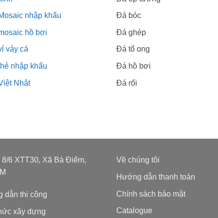
Mosaic nhập khẩu
Đá bóc
mosaic hồ bơi
Đá ghép
ỉ vảy cá
Đá tổ ong
thẻ nhập khẩu
Đá hồ bơi
Việt Nhật
Đá rối
: 8/6 XTT30, Xã Bà Điểm,
Về chúng tôi
CM
Hướng dẫn thanh toán
Chính sách bảo mật
 dẫn thi công
Catalogue
thức xây dựng