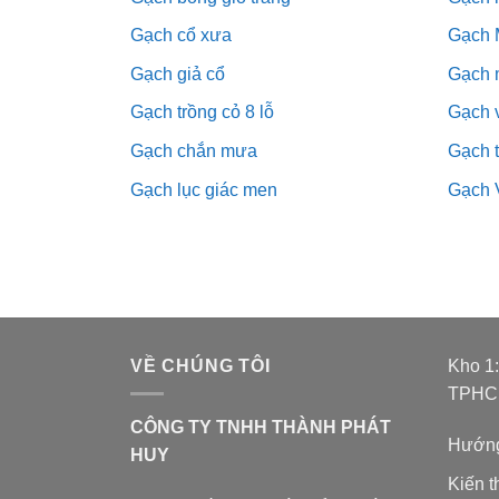
Gạch cổ xưa
Gạch 
Gạch giả cổ
Gạch 
Gạch trồng cỏ 8 lỗ
Gạch v
Gạch chắn mưa
Gạch 
Gạch lục giác men
Gạch 
VỀ CHÚNG TÔI
Kho 1
TPH
CÔNG TY TNHH THÀNH PHÁT
Hướng
HUY
Kiến 