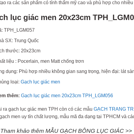
tạo ra các sản phẩm có tính thẩm mỹ cao và phù hợp cho nhiều
ch lục giác men 20x23cm TPH_LGM0
ã: TPH_LGM057
à SX: Trung Quốc
ch thước: 20x23cm
ất liệu : Pocerlain, men Matt chống trơn
g dụng: Phù hợp nhiều không gian sang trọng, hiện đại: lát sàn,
ủng loại:
Gạch lục giác men
em thêm:
Gạch lục giác men 20x23cm TPH_LGM056
i ra gạch lục giác men TPH còn có các mẫu
GẠCH TRANG TR
gạch men uy tín chất lượng, mẫu mã đa dạng tại TPHCM và các 
Tham khảo thêm MẪU GẠCH BÔNG LỤC GIÁC >>