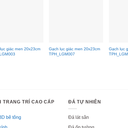
lục giác men 20x23cm
Gạch lục giác men 20x23cm
Gạch lục 
LGM003
TPH_LGM007
TPH_LGM
 TRANG TRÍ CAO CẤP
ĐÁ TỰ NHIÊN
3D bê tông
Đá lát sân
kính
Đá ốp tường