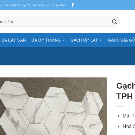
|
|
en
Gạch Bê Tông 3D
Gạch Mosaic Nhập Khẩu
m:
ĐÁ LÁT SÂN
ĐÁ ỐP TƯỜNG
GẠCH ỐP LÁT
GẠCH GIẢ G
Gạch
TPH
Mã: 
Nhà S