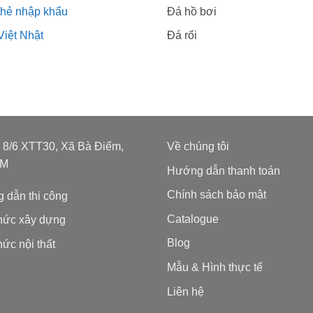
thẻ nhập khẩu
Đá hồ bơi
Việt Nhật
Đá rối
: 8/6 XTT30, Xã Bà Điểm,
Về chúng tôi
CM
Hướng dẫn thanh toán
Chính sách bảo mật
 dẫn thi công
Catalogue
thức xây dựng
Blog
hức nội thất
Mẫu & Hình thực tế
Liên hệ