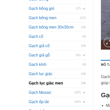
Gạch bông gió
(77)
Gạch bông men
(117)
Gạch bông men 30x30cm
(31)
Gạch cổ
(5)
Gạch giả cổ
(23)
Gạch giả gỗ
(51)
Gạch kính
(8)
MÔ T
Gạch lục giác
(34)
Gạch
giúp 
Gạch lục giác men
(69)
Gạch Mosaic
(227)
Gạ
Gạch ốp lát
(167)
M