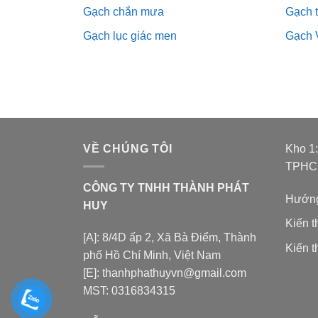
Gạch chắn mưa
Gạch 
Gạch lục giác men
Gạch 
VỀ CHÚNG TÔI
Kho 1
TPH
CÔNG TY TNHH THÀNH PHÁT
Hướng
HUY
Kiến 
[A]: 8/4D ấp 2, Xã Bà Điểm, Thành
Kiến t
phố Hồ Chí Minh, Việt Nam
[E]: thanhphathuyvn@gmail.com
MST: 0316834315