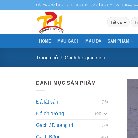
Chuyển
|
|
|
|
Mẫu Thực Tế
Gạch Kính
Gạch Bông Gió
Gạch Cổ
Gạch Bông M
đến
nội
Tìm
kiế
dung
HOME
MẪU GẠCH
MẪU ĐÁ
SẢN PHẨM
Trang chủ
/
Gạch lục giác men
DANH MỤC SẢN PHẨM
Đá lát sân
(26)
Đá ốp tường
(40)
Gạch 3D trang trí
(50)
Gạch Bông
(317)