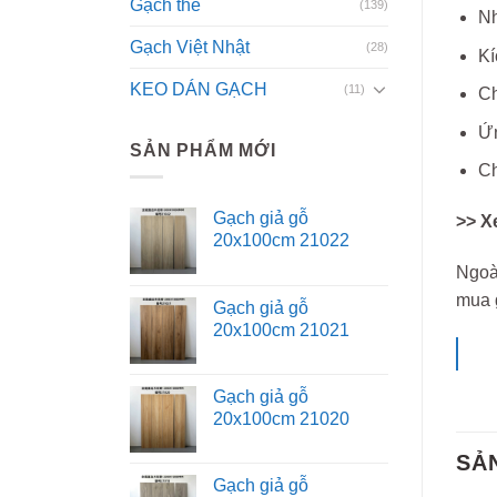
Gạch thẻ
(139)
Nh
Gạch Việt Nhật
(28)
Kí
KEO DÁN GẠCH
(11)
Ch
Ứn
SẢN PHẨM MỚI
Ch
Gạch giả gỗ
>> X
20x100cm 21022
Ngoà
mua 
Gạch giả gỗ
20x100cm 21021
Gạch giả gỗ
20x100cm 21020
SẢ
Gạch giả gỗ