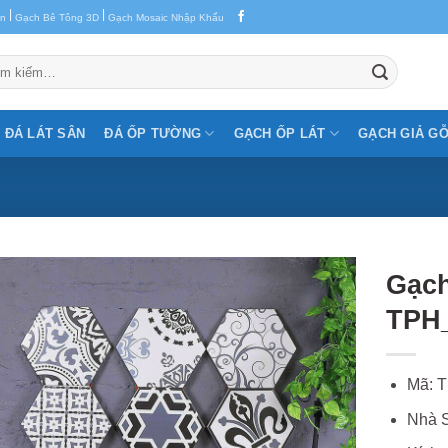
|
|
en
Gạch Bê Tông 3D
Gạch Mosaic Nhập Khẩu
m:
ĐÁ LÁT SÂN
ĐÁ ỐP TƯỜNG
GẠCH ỐP LÁT
GẠCH GIẢ G
Gạch
TPH
Mã: 
Nhà S