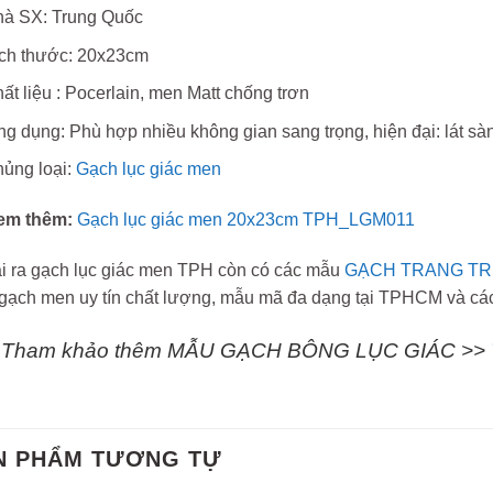
à SX: Trung Quốc
ch thước: 20x23cm
ất liệu : Pocerlain, men Matt chống trơn
g dụng: Phù hợp nhiều không gian sang trọng, hiện đại: lát sàn,
ủng loại:
Gạch lục giác men
em thêm:
Gạch lục giác men 20x23cm TPH_LGM011
i ra gạch lục giác men TPH còn có các mẫu
GẠCH TRANG TR
gạch men uy tín chất lượng, mẫu mã đa dạng tại TPHCM và các 
Tham khảo thêm MẪU GẠCH BÔNG LỤC GIÁC >>
N PHẨM TƯƠNG TỰ