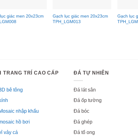
lục giác men 20x23cm
Gạch lục giác men 20x23cm
Gạch lục 
LGM008
TPH_LGM013
TPH_LGM
 TRANG TRÍ CAO CẤP
ĐÁ TỰ NHIÊN
3D bê tông
Đá lát sân
kính
Đá ốp tường
Mosaic nhập khẩu
Đá bóc
mosaic hồ bơi
Đá ghép
ỉ vảy cá
Đá tổ ong