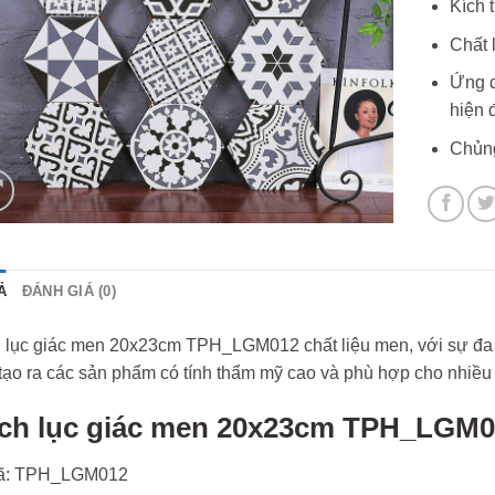
Kích 
Chất 
Ứng d
hiện đ
Chủng
Ả
ĐÁNH GIÁ (0)
 lục giác men 20x23cm TPH_LGM012 chất liệu men, với sự đa 
tạo ra các sản phẩm có tính thẩm mỹ cao và phù hợp cho nhiều
ch lục giác men 20x23cm TPH_LGM0
ã: TPH_LGM012