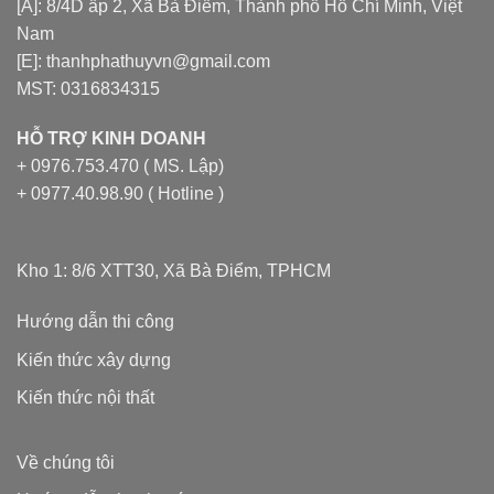
[A]: 8/4D ấp 2, Xã Bà Điểm, Thành phố Hồ Chí Minh, Việt
Nam
[E]: thanhphathuyvn@gmail.com
MST: 0316834315
HỖ TRỢ KINH DOANH
+ 0976.753.470 ( MS. Lập)
+ 0977.40.98.90 ( Hotline )
Kho 1: 8/6 XTT30, Xã Bà Điểm, TPHCM
Hướng dẫn thi công
Kiến thức xây dựng
Kiến thức nội thất
Về chúng tôi