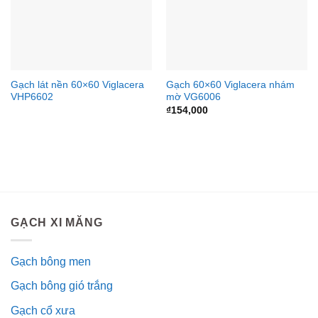
Gạch lát nền 60×60 Viglacera
Gạch 60×60 Viglacera nhám
VHP6602
mờ VG6006
₫
154,000
GẠCH XI MĂNG
Gạch bông men
Gạch bông gió trắng
Gạch cổ xưa