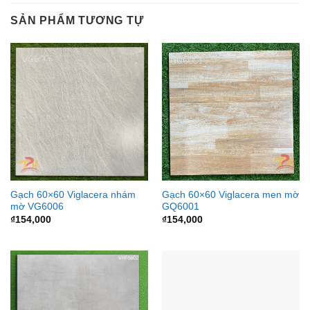
SẢN PHẨM TƯƠNG TỰ
Gạch 60×60 Viglacera nhám
Gạch 60×60 Viglacera men mờ
mờ VG6006
GQ6001
₫
154,000
₫
154,000