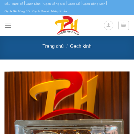
|
|
|
|
|
Chuyển
Mẫu Thực Tế
Gạch Kính
Gạch Bông Gió
Gạch Cổ
Gạch Bông Men
|
đến
Gạch Bê Tông 3D
Gạch Mosaic Nhập Khẩu
nội
dung
Trang chủ
/
Gạch kính