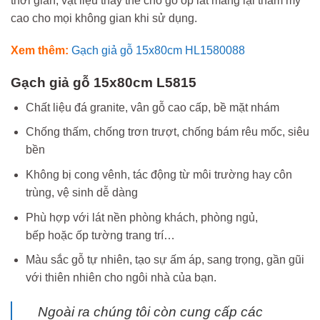
thời gian, vật liệu thay thế cho gỗ ốp lát mang lại thẩm mỹ
cao cho mọi không gian khi sử dụng.
Xem thêm:
Gạch giả gỗ 15x80cm HL1580088
Gạch giả gỗ 15x80cm L5815
Chất liệu đá granite, vân gỗ cao cấp, bề mặt nhám
Chống thấm, chống trơn trượt, chống bám rêu mốc, siêu
bền
Không bị cong vênh, tác động từ môi trường hay côn
trùng, vệ sinh dễ dàng
Phù hợp với lát nền phòng khách, phòng ngủ,
bếp hoặc ốp tường trang trí…
Màu sắc gỗ tự nhiên, tạo sự ấm áp, sang trọng, gần gũi
với thiên nhiên cho ngôi nhà của bạn.
Ngoài ra chúng tôi còn cung cấp các