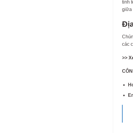
tinh 
giữa
Đị
Chúng
các c
>> X
CÔN
Ho
E