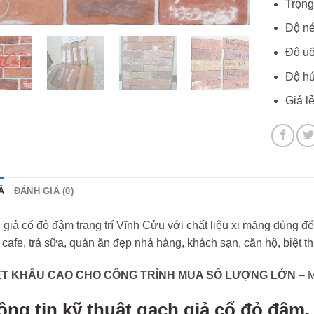
Trọng
Độ né
Độ uố
Độ hú
Giá l
Ả
ĐÁNH GIÁ (0)
giả cổ đỏ đậm trang trí Vĩnh Cửu với chất liệu xi măng dùng để 
cafe, trà sữa, quán ăn đẹp nhà hàng, khách sạn, căn hộ, biệt t
ẾT KHẤU CAO CHO CÔNG TRÌNH MUA SỐ LƯỢNG LỚN
– M
ông tin kỹ thuật gạch giả cổ đỏ đậm.