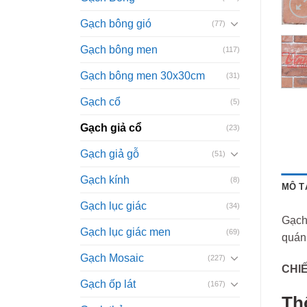
Gạch bông gió
(77)
Gạch bông men
(117)
Gạch bông men 30x30cm
(31)
Gạch cổ
(5)
Gạch giả cổ
(23)
Gạch giả gỗ
(51)
Gạch kính
(8)
MÔ T
Gạch lục giác
(34)
Gạch 
Gạch lục giác men
(69)
quán 
Gạch Mosaic
(227)
CHI
Gạch ốp lát
(167)
Th