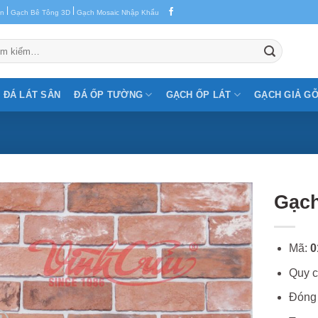
|
|
en
Gạch Bê Tông 3D
Gạch Mosaic Nhập Khẩu
m:
ĐÁ LÁT SÂN
ĐÁ ỐP TƯỜNG
GẠCH ỐP LÁT
GẠCH GIẢ G
Gạch
Mã:
0
Quy c
Đóng 