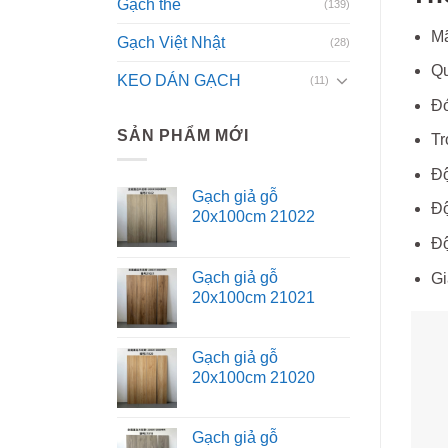
Gạch thẻ
(139)
M
Gạch Việt Nhật
(28)
Qu
KEO DÁN GẠCH
(11)
Đó
SẢN PHẨM MỚI
Tr
Độ
Gạch giả gỗ
Độ
20x100cm 21022
Độ
Gạch giả gỗ
Gi
20x100cm 21021
Gạch giả gỗ
20x100cm 21020
Gạch giả gỗ