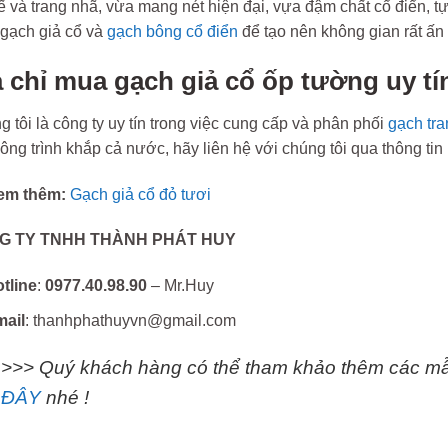
tế và trang nhã, vừa mang nét hiện đại, vựa đậm chất cổ điển, 
 gạch giả cổ và
gạch bông cổ điển
để tạo nên không gian rất ấn
a chỉ mua gạch giả cổ ốp tường uy t
 tôi là công ty uy tín trong việc cung cấp và phân phối
gạch tran
ông trình khắp cả nước, hãy liên hệ với chúng tôi qua thông tin
em thêm:
Gạch giả cổ đỏ tươi
G TY TNHH THÀNH PHÁT HUY
tline
:
0977.40.98.90
– Mr.Huy
mail
: thanhphathuyvn@gmail.com
>>> Quý khách hàng có thể tham khảo thêm các mẫu
ĐÂY
nhé !