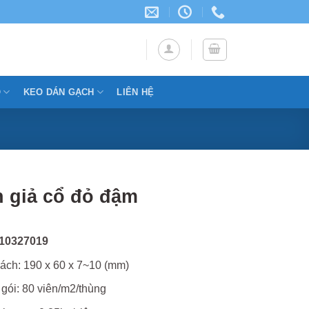
Ỗ
KEO DÁN GẠCH
LIÊN HỆ
 giả cổ đỏ đậm
10327019
ách: 190 x 60 x 7~10 (mm)
gói: 80 viên/m2/thùng