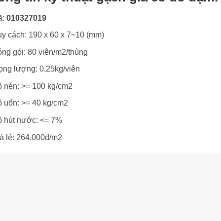
ã:
010327019
y cách: 190 x 60 x 7~10 (mm)
ng gói: 80 viên/m2/thùng
ọng lượng: 0.25kg/viên
 nén: >= 100 kg/cm2
 uốn: >= 40 kg/cm2
 hút nước: <= 7%
á lẻ: 264.000đ/m2