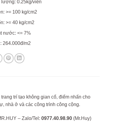
 lượng: 0.25kg/viên
n: >= 100 kg/cm2
n: >= 40 kg/cm2
t nước: <= 7%
ẻ: 264.000đ/m2
trang trí tạo không gian cổ, điểm nhấn cho
hự, nhà ở và các công trình công cộng.
R.HUY – Zalo/Tel:
0977.40.98.90
(Mr.Huy)