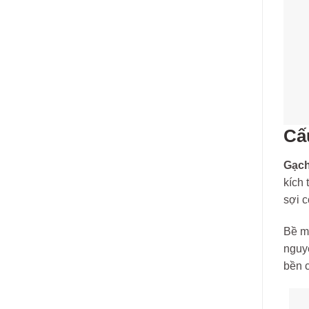
Cấ
Gạch
kích 
sợi c
Bề m
nguyê
bền c