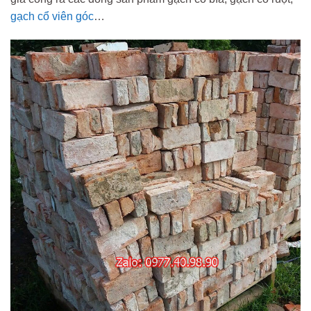
gạch cổ viên góc
…