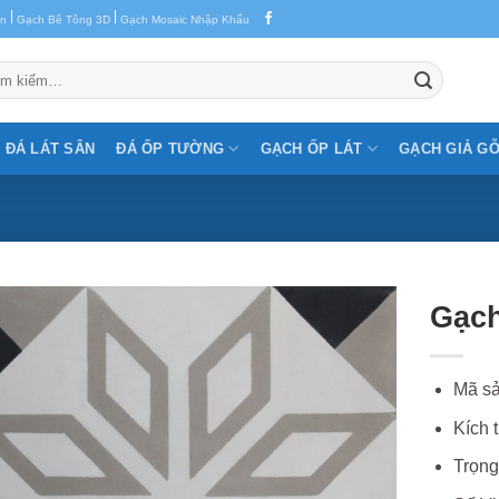
|
|
en
Gạch Bê Tông 3D
Gạch Mosaic Nhập Khẩu
m:
ĐÁ LÁT SÂN
ĐÁ ỐP TƯỜNG
GẠCH ỐP LÁT
GẠCH GIẢ G
Gạch
Mã sả
Kích 
Trọng