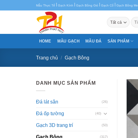
Chuyển
|
|
|
|
Mẫu Thực Tế
Gạch Kính
Gạch Bông Gió
Gạch Cổ
Gạch Bông M
đến
nội
Tìm
kiế
dung
HOME
MẪU GẠCH
MẪU ĐÁ
SẢN PHẨM
Trang chủ
/
Gạch Bông
DANH MỤC SẢN PHẨM
Đá lát sân
(26)
Đá ốp tường
(40)
Gạch 3D trang trí
(50)
Gạch Bông
(317)