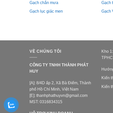
Gạch chắn mưa
Gạch 
Gạch lục giác men
Gạch 
VỀ CHÚNG TÔI
Kho 1
TPH
CÔNG TY TNHH THÀNH PHÁT
Hướng
HUY
Kiến 
[A]: 8/4D ấp 2, Xã Bà Điểm, Thành
Kiến t
phố Hồ Chí Minh, Việt Nam
[E]: thanhphathuyvn@gmail.com
MST: 0316834315