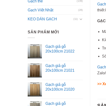
Gạch thẻ
(139)
Gạch
Gạch Việt Nhật
thiết
(28)
KEO DÁN GẠCH
(11)
GẠCH
Mã
SẢN PHẨM MỚI
Kí
Gạch giả gỗ
Tr
20x100cm 21022
Số
Gạch giả gỗ
Gạch 
20x100cm 21021
Zalo/
>> X
Gạch giả gỗ
20x100cm 21020
Gạch giả gỗ
SẢ