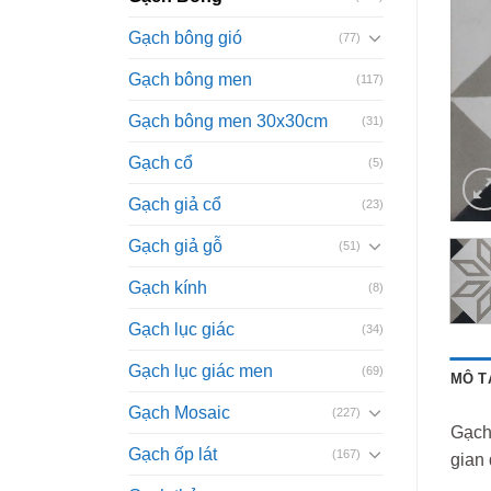
Gạch bông gió
(77)
Gạch bông men
(117)
Gạch bông men 30x30cm
(31)
Gạch cổ
(5)
Gạch giả cổ
(23)
Gạch giả gỗ
(51)
Gạch kính
(8)
Gạch lục giác
(34)
Gạch lục giác men
(69)
MÔ T
Gạch Mosaic
(227)
Gạch 
Gạch ốp lát
(167)
gian 