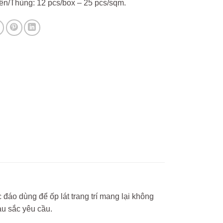
ên/Thùng: 12 pcs/box – 25 pcs/sqm.
áo dùng để ốp lát trang trí mang lại không
u sắc yêu cầu.