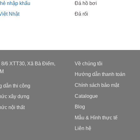
thẻ nhập khẩu
Đá hồ bơi
Việt Nhật
Đá rối
: 8/6 XTT30, Xã Bà Điểm,
Về chúng tôi
CM
Hướng dẫn thanh toán
Chính sách bảo mật
 dẫn thi công
Catalogue
thức xây dựng
Blog
hức nội thất
Mẫu & Hình thực tế
Liên hệ