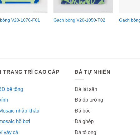
 bông V20-1076-F01
Gạch bông V20-1050-T02
Gạch bông
 TRANG TRÍ CAO CẤP
ĐÁ TỰ NHIÊN
3D bê tông
Đá lát sân
kính
Đá ốp tường
Mosaic nhập khẩu
Đá bóc
mosaic hồ bơi
Đá ghép
ỉ vảy cá
Đá tổ ong