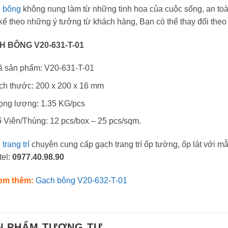
 bông
không nung làm từ những tinh hoa của cuộc sống, an toà
 kế theo những ý tưởng từ khách hàng, Bạn có thể thay đổi the
 BÔNG V20-631-T-01
 sản phẩm: V20-631-T-01
ch thước: 200 x 200 x 16 mm
ọng lượng: 1.35 KG/pcs
 Viên/Thùng: 12 pcs/box – 25 pcs/sqm.
trang trí
chuyên cung cấp gạch trang trí ốp tường, ốp lát với m
tel:
0977.40.98.90
em thêm:
Gạch bông V20-632-T-01
N PHẨM TƯƠNG TỰ