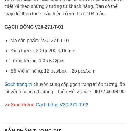
thiết kế theo những ý tưởng từ khách hàng, Bạn có thể
thay đổi theo tone màu hiện có với hơn 104 màu.
GẠCH BÔNG V20-271-T-01
Mã sản phẩm: V20-271-T-01
Kích thước: 200 x 200 x 16 mm
Trọng lượng: 1.35 KG/pcs
Số Viên/Thùng: 12 pcs/box – 25 pcs/sqm.
Gạch trang trí
chuyên cung cấp gạch trang trí ốp tường, ốp
lát với mẫu mã đa dạng – Liên Hệ: Zalo/tel:
0977.40.98.90
>> Xem thêm:
Gạch bông V20-271-T-02
SẢN PHẨM TƯƠNG TỰ