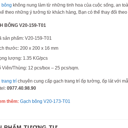
 bông
không nung làm từ những tinh hoa của cuộc sống, an toà
 kế theo những ý tưởng từ khách hàng, Bạn có thể thay đổi the
H BÔNG V20-159-T01
 sản phẩm: V20-159-T01
ch thước: 200 x 200 x 16 mm
ọng lượng: 1.35 KG/pcs
 Viên/Thùng: 12 pcs/box – 25 pcs/sqm.
trang trí
chuyên cung cấp gạch trang trí ốp tường, ốp lát với m
tel:
0977.40.98.90
em thêm:
Gạch bông V20-173-T01
N PHẨM TƯƠNG TỰ