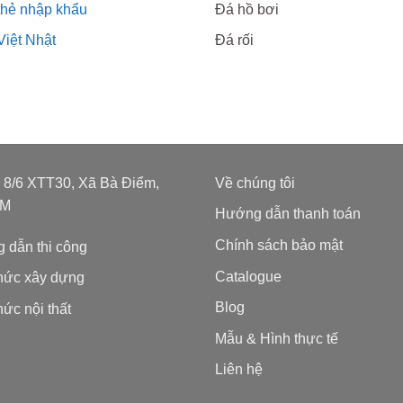
thẻ nhập khẩu
Đá hồ bơi
Việt Nhật
Đá rối
: 8/6 XTT30, Xã Bà Điểm,
Về chúng tôi
CM
Hướng dẫn thanh toán
Chính sách bảo mật
 dẫn thi công
Catalogue
thức xây dựng
Blog
hức nội thất
Mẫu & Hình thực tế
Liên hệ