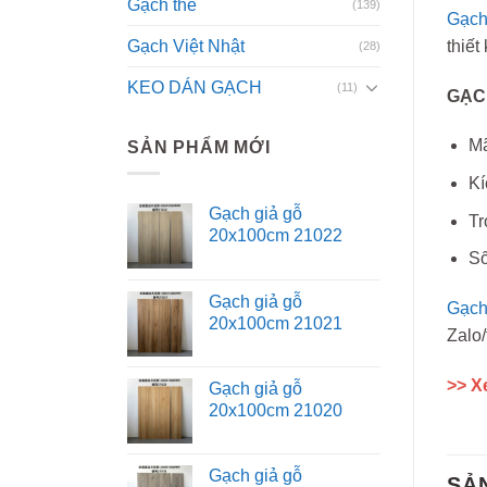
Gạch thẻ
(139)
Gạch
Gạch Việt Nhật
thiết
(28)
KEO DÁN GẠCH
(11)
GẠC
Mã
SẢN PHẨM MỚI
Kí
Gạch giả gỗ
Tr
20x100cm 21022
Số
Gạch giả gỗ
Gạch 
20x100cm 21021
Zalo/
>> X
Gạch giả gỗ
20x100cm 21020
Gạch giả gỗ
SẢ