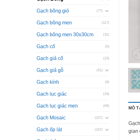
Gạch bông gió
(77)
Gạch bông men
(117)
Gạch bông men 30x30cm
(31)
Gạch cổ
(5)
Gạch giả cổ
(23)
Gạch giả gỗ
(51)
Gạch kính
(8)
Gạch lục giác
(34)
Gạch lục giác men
(69)
MÔ T
Gạch Mosaic
(227)
Gạch 
Gạch ốp lát
(167)
gian 