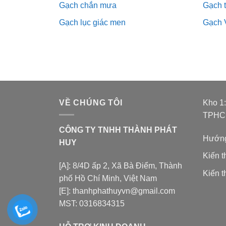
Gạch chắn mưa
Gạch 
Gạch lục giác men
Gạch 
VỀ CHÚNG TÔI
Kho 1
TPH
CÔNG TY TNHH THÀNH PHÁT
Hướng
HUY
Kiến 
[A]: 8/4D ấp 2, Xã Bà Điểm, Thành
Kiến t
phố Hồ Chí Minh, Việt Nam
[E]: thanhphathuyvn@gmail.com
MST: 0316834315