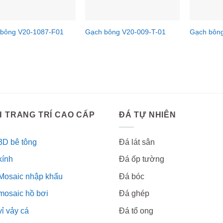
 bông V20-1087-F01
Gạch bông V20-009-T-01
Gạch bôn
 TRANG TRÍ CAO CẤP
ĐÁ TỰ NHIÊN
3D bê tông
Đá lát sân
kính
Đá ốp tường
Mosaic nhập khẩu
Đá bóc
mosaic hồ bơi
Đá ghép
ỉ vảy cá
Đá tổ ong