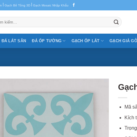
|
|
en
Gạch Bê Tông 3D
Gạch Mosaic Nhập Khẩu
m:
ĐÁ LÁT SÂN
ĐÁ ỐP TƯỜNG
GẠCH ỐP LÁT
GẠCH GIẢ G
Gạch
Mã sả
Kích 
Trọng