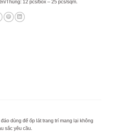
ên/Thùng: 12 pcs/box – 25 pcs/sqm.
áo dùng để ốp lát trang trí mang lại không
u sắc yêu cầu.