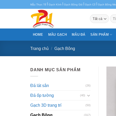
Chuyển
|
|
|
|
Mẫu Thực Tế
Gạch Kính
Gạch Bông Gió
Gạch Cổ
Gạch Bông M
đến
nội
Tìm
kiế
dung
HOME
MẪU GẠCH
MẪU ĐÁ
SẢN PHẨM
Trang chủ
/
Gạch Bông
DANH MỤC SẢN PHẨM
Đá lát sân
(26)
Đá ốp tường
(40)
Gạch 3D trang trí
(50)
Gạch Bông
(317)