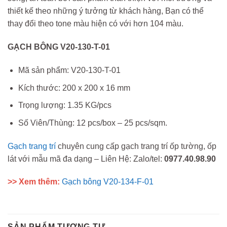
thiết kế theo những ý tưởng từ khách hàng, Bạn có thể
thay đổi theo tone màu hiện có với hơn 104 màu.
GẠCH BÔNG V20-130-T-01
Mã sản phẩm: V20-130-T-01
Kích thước: 200 x 200 x 16 mm
Trọng lượng: 1.35 KG/pcs
Số Viên/Thùng: 12 pcs/box – 25 pcs/sqm.
Gạch trang trí
chuyên cung cấp gạch trang trí ốp tường, ốp
lát với mẫu mã đa dạng – Liên Hệ: Zalo/tel:
0977.40.98.90
>> Xem thêm:
Gạch bông V20-134-F-01
SẢN PHẨM TƯƠNG TỰ