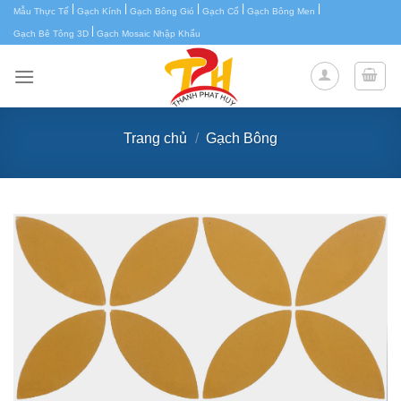
|
|
|
|
|
Chuyển
Mẫu Thực Tế
Gạch Kính
Gạch Bông Gió
Gạch Cổ
Gạch Bông Men
|
đến
Gạch Bê Tông 3D
Gạch Mosaic Nhập Khẩu
nội
dung
Trang chủ
/
Gạch Bông