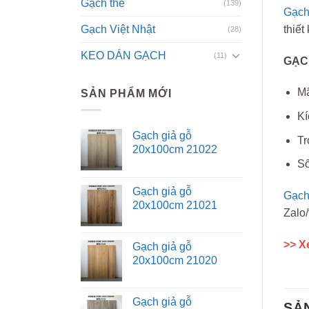
Gạch thẻ
(139)
Gạch
Gạch Việt Nhật
thiết
(28)
KEO DÁN GẠCH
(11)
GẠCH
Mã
SẢN PHẨM MỚI
Kí
Gạch giả gỗ
Tr
20x100cm 21022
Số
Gạch giả gỗ
Gạch 
20x100cm 21021
Zalo/
>> X
Gạch giả gỗ
20x100cm 21020
Gạch giả gỗ
SẢ