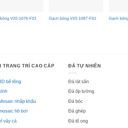
 bông V20-1076-F01
Gạch bông V20-1087-F01
Gạch bôn
 TRANG TRÍ CAO CẤP
ĐÁ TỰ NHIÊN
3D bê tông
Đá lát sân
kính
Đá ốp tường
Mosaic nhập khẩu
Đá bóc
mosaic hồ bơi
Đá ghép
ỉ vảy cá
Đá tổ ong