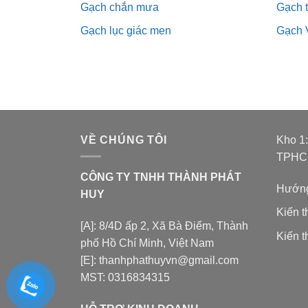
Gạch chắn mưa
Gạch 
Gạch lục giác men
Gạch 
VỀ CHÚNG TÔI
Kho 1
TPH
CÔNG TY TNHH THÀNH PHÁT
Hướng
HUY
Kiến 
[A]: 8/4D ấp 2, Xã Bà Điểm, Thành
Kiến t
phố Hồ Chí Minh, Việt Nam
[E]: thanhphathuyvn@gmail.com
MST: 0316834315