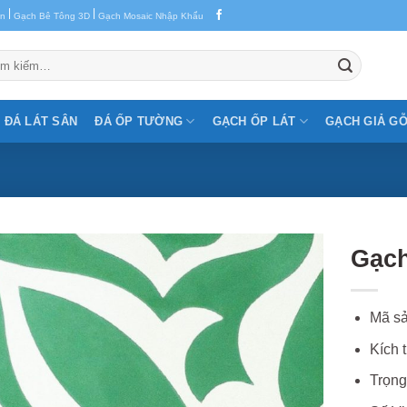
|
|
en
Gạch Bê Tông 3D
Gạch Mosaic Nhập Khẩu
m:
ĐÁ LÁT SÂN
ĐÁ ỐP TƯỜNG
GẠCH ỐP LÁT
GẠCH GIẢ G
Gạch
Mã sả
Kích 
Trọng