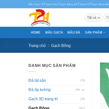
Chuyển
|
|
|
|
Mẫu Thực Tế
Gạch Kính
Gạch Bông Gió
Gạch Cổ
Gạch Bông M
đến
nội
Tìm
kiế
dung
HOME
MẪU GẠCH
MẪU ĐÁ
SẢN PHẨM
Trang chủ
/
Gạch Bông
DANH MỤC SẢN PHẨM
Đá lát sân
(26)
Đá ốp tường
(40)
Gạch 3D trang trí
(50)
Gạch Bông
(317)