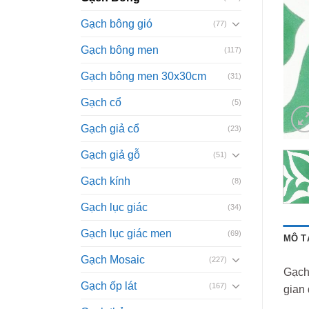
Gạch bông gió
(77)
Gạch bông men
(117)
Gạch bông men 30x30cm
(31)
Gạch cổ
(5)
Gạch giả cổ
(23)
Gạch giả gỗ
(51)
Gạch kính
(8)
Gạch lục giác
(34)
Gạch lục giác men
(69)
MÔ T
Gạch Mosaic
(227)
Gạch 
Gạch ốp lát
(167)
gian 