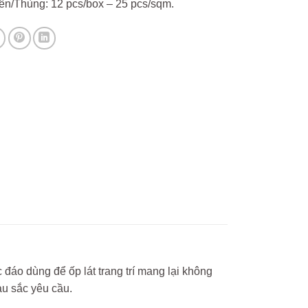
ên/Thùng: 12 pcs/box – 25 pcs/sqm.
áo dùng để ốp lát trang trí mang lại không
u sắc yêu cầu.