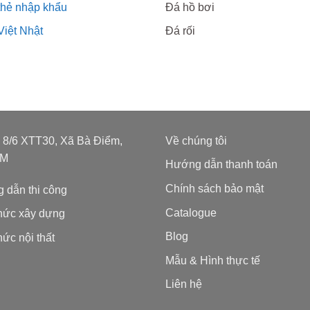
thẻ nhập khẩu
Đá hồ bơi
Việt Nhật
Đá rối
: 8/6 XTT30, Xã Bà Điểm,
Về chúng tôi
CM
Hướng dẫn thanh toán
Chính sách bảo mật
 dẫn thi công
Catalogue
thức xây dựng
Blog
hức nội thất
Mẫu & Hình thực tế
Liên hệ