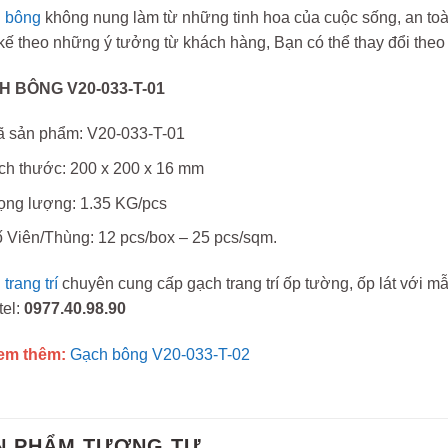
 bông
không nung làm từ những tinh hoa của cuộc sống, an toà
 kế theo những ý tưởng từ khách hàng, Bạn có thể thay đổi the
 BÔNG V20-033-T-01
 sản phẩm: V20-033-T-01
ch thước: 200 x 200 x 16 mm
ọng lượng: 1.35 KG/pcs
 Viên/Thùng: 12 pcs/box – 25 pcs/sqm.
trang trí
chuyên cung cấp gạch trang trí ốp tường, ốp lát với m
tel:
0977.40.98.90
em thêm:
Gạch bông V20-033-T-02
N PHẨM TƯƠNG TỰ