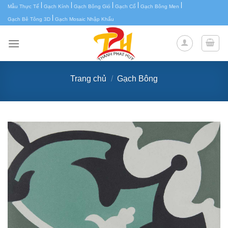
|
|
|
|
|
Chuyển
Mẫu Thực Tế
Gạch Kính
Gạch Bông Gió
Gạch Cổ
Gạch Bông Men
|
đến
Gạch Bê Tông 3D
Gạch Mosaic Nhập Khẩu
nội
dung
Trang chủ
/
Gạch Bông