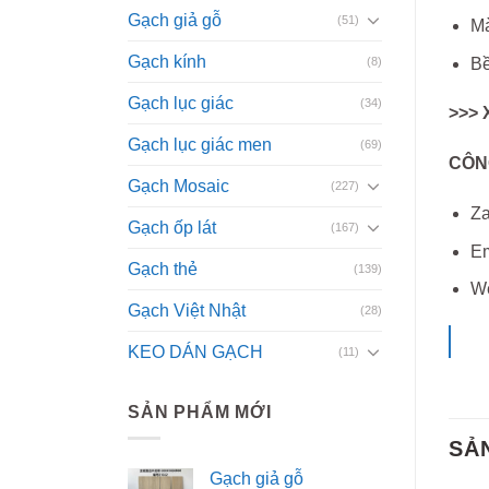
Gạch giả gỗ
(51)
Mà
Gạch kính
(8)
Bề
Gạch lục giác
(34)
>>> 
Gạch lục giác men
(69)
CÔN
Gạch Mosaic
(227)
Za
Gạch ốp lát
(167)
Em
Gạch thẻ
(139)
W
Gạch Việt Nhật
(28)
KEO DÁN GẠCH
(11)
SẢN PHẨM MỚI
SẢ
Gạch giả gỗ