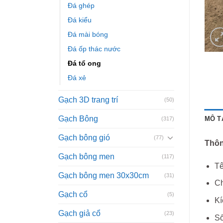
Đá ghép
Đá kiểu
Đá mài bóng
Đá ốp thác nước
Đá tổ ong
Đá xẻ
Gạch 3D trang trí
(50)
Gạch Bông
MÔ T
(317)
Gạch bông gió
(77)
Thôn
Gạch bông men
(117)
Tê
Gạch bông men 30x30cm
(31)
Ch
Gạch cổ
(5)
Kí
Gạch giả cổ
(23)
Số