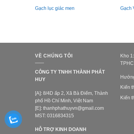
Gạch lục giác men
Gạch 
VỀ CHÚNG TÔI
Kho 1
TPH
CÔNG TY TNHH THÀNH PHÁT
Hướng
HUY
Kiến 
[A]: 8/4D ấp 2, Xã Bà Điểm, Thành
Kiến t
phố Hồ Chí Minh, Việt Nam
[E]: thanhphathuyvn@gmail.com
MST: 0316834315
HỖ TRỢ KINH DOANH