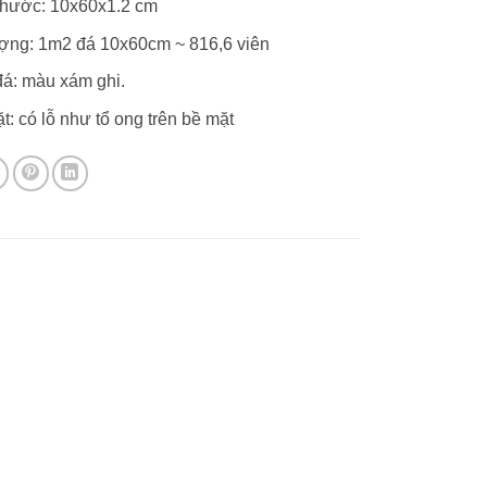
thước: 10x60x1.2 cm
ợng: 1m2 đá 10x60cm ~ 816,6 viên
á: màu xám ghi.
t: có lỗ như tổ ong trên bề mặt