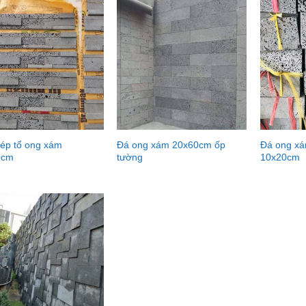
ép tổ ong xám
Đá ong xám 20x60cm ốp
Đá ong xá
0cm
tường
10x20cm