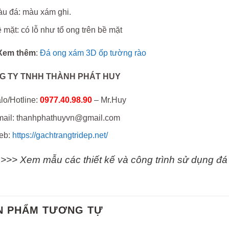
u đá: màu xám ghi.
 mặt: có lỗ như tổ ong trên bề mặt
Xem thêm
:
Đá ong xám 3D ốp tường rào
G TY TNHH THÀNH PHÁT HUY
lo/Hotline:
0977.40.98.90
– Mr.Huy
ail: thanhphathuyvn@gmail.com
eb:
https://gachtrangtridep.net/
>>> Xem mẫu các thiết kế và công trình sử dụng đ
N PHẨM TƯƠNG TỰ