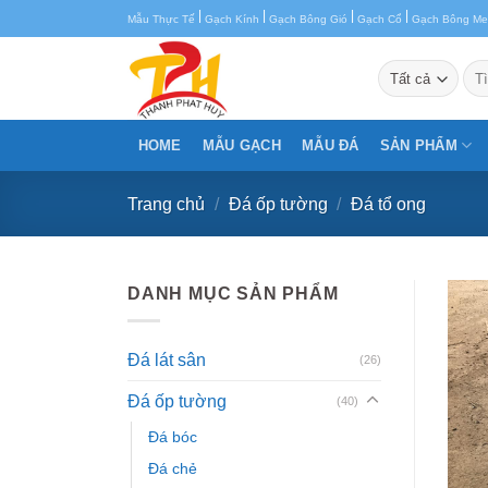
Chuyển
|
|
|
|
Mẫu Thực Tế
Gạch Kính
Gạch Bông Gió
Gạch Cổ
Gạch Bông M
đến
nội
Tìm
kiế
dung
HOME
MẪU GẠCH
MẪU ĐÁ
SẢN PHẨM
Trang chủ
/
Đá ốp tường
/
Đá tổ ong
DANH MỤC SẢN PHẨM
Đá lát sân
(26)
Đá ốp tường
(40)
Đá bóc
Đá chẻ