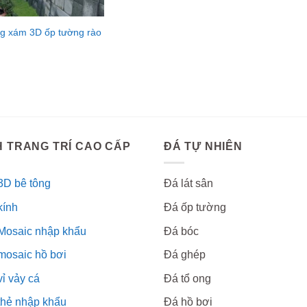
g xám 3D ốp tường rào
 TRANG TRÍ CAO CẤP
ĐÁ TỰ NHIÊN
3D bê tông
Đá lát sân
kính
Đá ốp tường
Mosaic nhập khẩu
Đá bóc
mosaic hồ bơi
Đá ghép
ỉ vảy cá
Đá tổ ong
thẻ nhập khẩu
Đá hồ bơi