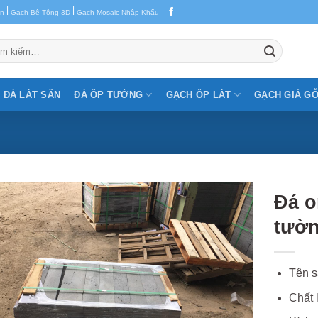
|
|
en
Gạch Bê Tông 3D
Gạch Mosaic Nhập Khẩu
m:
ĐÁ LÁT SÂN
ĐÁ ỐP TƯỜNG
GẠCH ỐP LÁT
GẠCH GIẢ G
Đá o
tườ
Tên s
Chất l