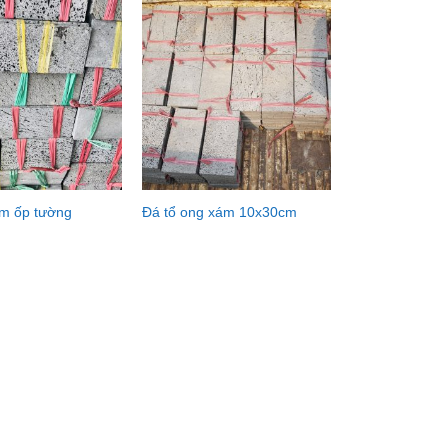
m ốp tường
Đá tổ ong xám 10x30cm