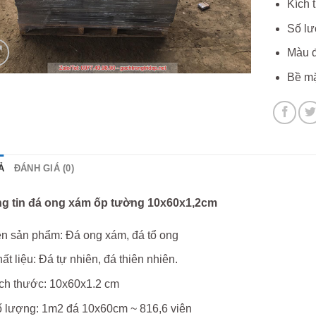
Kích 
Số lư
Màu đ
Bề mặ
Ả
ĐÁNH GIÁ (0)
g tin đá ong xám ốp tường 10x60x1,2cm
n sản phẩm: Đá ong xám, đá tổ ong
ất liệu: Đá tự nhiên, đá thiên nhiên.
ch thước: 10x60x1.2 cm
 lượng: 1m2 đá 10x60cm ~ 816,6 viên